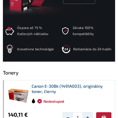
Úspora až 75 %
Záruka 100%
tlačových nákladov
kompatibility
Inovatívne technológie
Reklamácia do 24 hodín
Tonery
Canon E-30Bk (1491A003), originálny
toner, čierny
Nedostupné
140,11 €
−
+