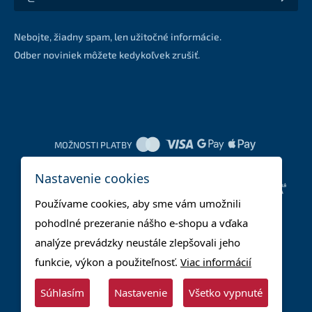
Akcie a zľavy na váš e-mail z prvej ruky
Nebojte, žiadny spam, len užitočné informácie.
Odber noviniek môžete kedykoľvek zrušiť.
MOŽNOSTI PLATBY
Nastavenie cookies
DOPRAVNÉ METÓDY
Používame cookies, aby sme vám umožnili
pohodlné prezeranie nášho e-shopu a vďaka
analýze prevádzky neustále zlepšovali jeho
funkcie, výkon a použiteľnosť.
Viac informácií
Súhlasím
Nastavenie
Všetko vypnuté