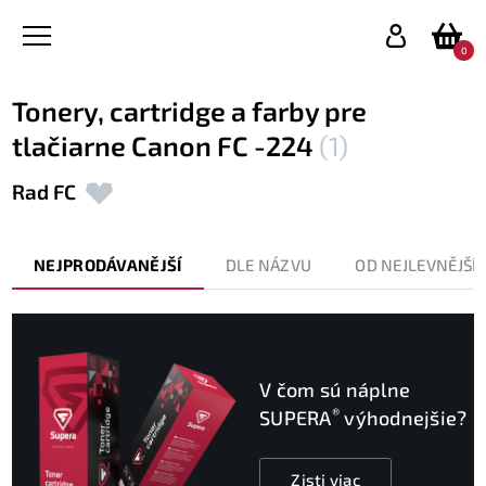
0
Tonery, cartridge a farby pre
tlačiarne Canon FC -224
(1)
Rad FC
NEJPRODÁVANĚJŠÍ
DLE NÁZVU
OD NEJLEVNĚJŠÍ
V čom sú náplne
®
SUPERA
výhodnejšie?
Zisti viac