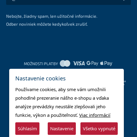
Akcie a zľavy na váš e-mail z prvej ruky
Nebojte, žiadny spam, len užitočné informácie.
Odber noviniek môžete kedykoľvek zrušiť.
MOŽNOSTI PLATBY
Nastavenie cookies
DOPRAVNÉ METÓDY
Používame cookies, aby sme vám umožnili
pohodlné prezeranie nášho e-shopu a vďaka
analýze prevádzky neustále zlepšovali jeho
funkcie, výkon a použiteľnosť.
Viac informácií
Súhlasím
Nastavenie
Všetko vypnuté