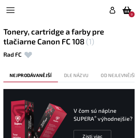
0
Tonery, cartridge a farby pre
tlačiarne Canon FC 108
(1)
Rad FC
NEJPRODÁVANĚJŠÍ
DLE NÁZVU
OD NEJLEVNĚJŠÍ
V čom sú náplne
®
SUPERA
výhodnejšie?
Zisti viac