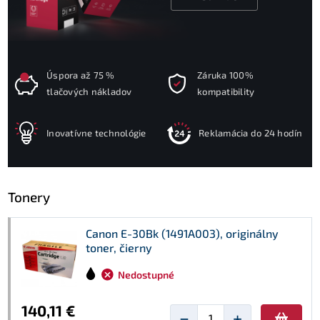
Úspora až 75 %
Záruka 100%
tlačových nákladov
kompatibility
Inovatívne technológie
Reklamácia do 24 hodín
Tonery
Canon E-30Bk (1491A003), originálny
toner, čierny
Nedostupné
140,11 €
−
+