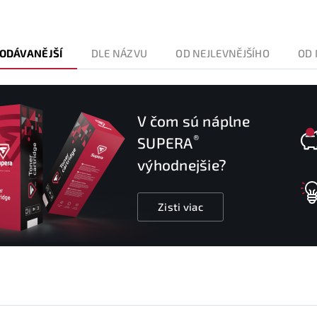
ODÁVANĚJŠÍ
DLE NÁZVU
OD NEJLEVNĚJŠÍHO
OD 
V čom sú náplne
®
SUPERA
výhodnejšie?
Zisti viac