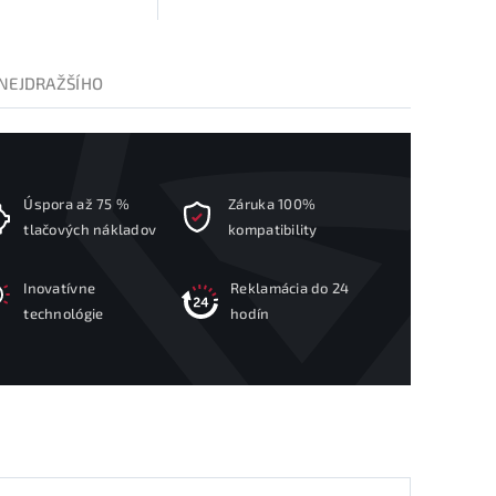
NEJDRAŽŠÍHO
Úspora až 75 %
Záruka 100%
tlačových nákladov
kompatibility
Inovatívne
Reklamácia do 24
technológie
hodín