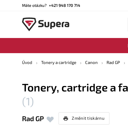
Máte otázku?
+421 948 170 714
Úvod
Tonery a cartridge
Canon
Rad GP
Tonery, cartridge a f
(1)
Rad GP
Změnit tiskárnu