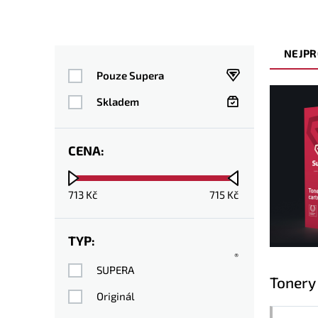
NEJPR
Pouze Supera
Skladem
CENA:
713
Kč
715
Kč
TYP:
®
SUPERA
Tonery
Originál