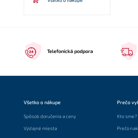
Telefonická podpora
Všetko o nákupe
Prečo vy
Spôsob doručenia a ceny
Kto sme?
Výdajné miesta
Prečo nak