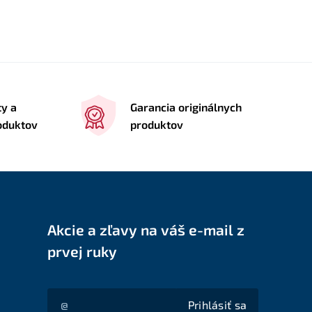
ty a
Garancia originálnych
roduktov
produktov
Akcie a zľavy na váš e-mail z
prvej ruky
Prihlásiť sa
Akcie a zľavy na váš e-mail z prvej ruky