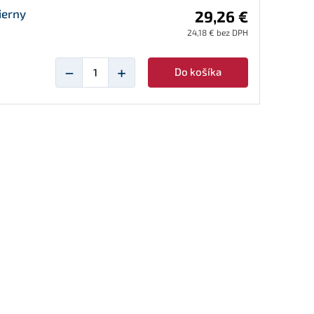
ierny
29,26 €
24,18 € bez DPH
−
+
Do košíka