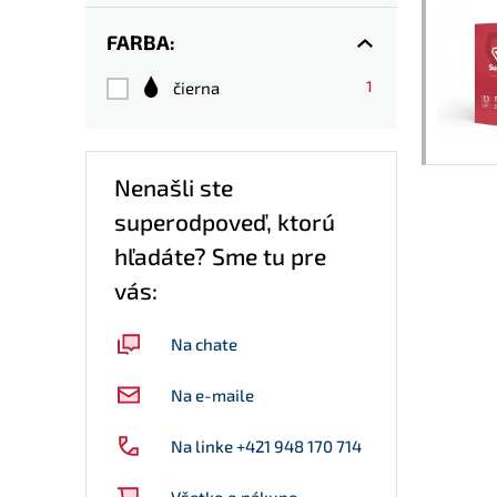
FARBA:
1
čierna
Nenašli ste
superodpoveď, ktorú
hľadáte? Sme tu pre
vás:
Na chate
Na e-maile
Na linke +421 948 170 714
Všetko o nákupe