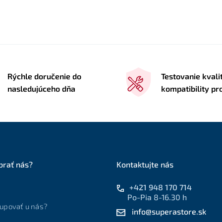
Rýchle doručenie do
Testovanie kvali
nasledujúceho dňa
kompatibility p
brať nás?
Kontaktujte nás
+421 948 170 714
Po-Pia 8-16.30 h
upovať u nás?
info@superastore.sk