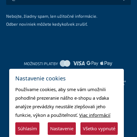
Akcie a zľavy na váš e-mail z prvej ruky
Nebojte, žiadny spam, len užitočné informácie.
Odber noviniek môžete kedykoľvek zrušiť.
MOŽNOSTI PLATBY
Nastavenie cookies
DOPRAVNÉ METÓDY
Používame cookies, aby sme vám umožnili
pohodlné prezeranie nášho e-shopu a vďaka
analýze prevádzky neustále zlepšovali jeho
funkcie, výkon a použiteľnosť.
Viac informácií
Súhlasím
Nastavenie
Všetko vypnuté