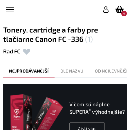
0
Tonery, cartridge a farby pre
tlačiarne Canon FC -336
(1)
Rad FC
NEJPRODÁVANĚJŠÍ
DLE NÁZVU
OD NEJLEVNĚJŠÍ
V čom sú náplne
®
SUPERA
výhodnejšie?
Zisti viac