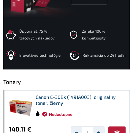
Úspora až 75 %
Záruka 100%
tlačových nákladov
kompatibility
Inovatívne technológie
Reklamácia do 24 hodín
Tonery
Canon E-30Bk (1491A003), originálny
toner, čierny
Nedostupné
140,11 €
−
+