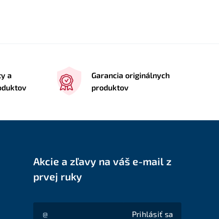
ty a
Garancia originálnych
roduktov
produktov
Akcie a zľavy na váš e-mail z
prvej ruky
Prihlásiť sa
Akcie a zľavy na váš e-mail z prvej ruky