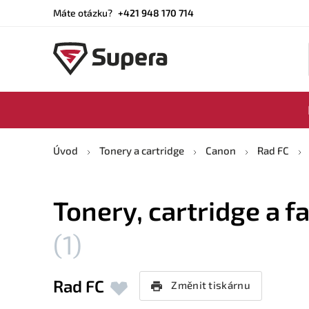
Máte otázku?
+421 948 170 714
Úvod
Tonery a cartridge
Canon
Rad FC
Tonery, cartridge a f
(1)
Rad FC
Změnit tiskárnu