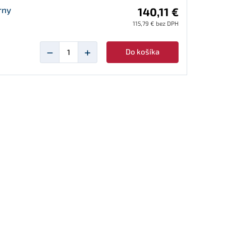
rny
140,11 €
115,79 € bez DPH
−
+
Do košíka