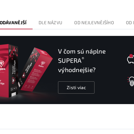
ODÁVANĚJŠÍ
DLE NÁZVU
OD NEJLEVNĚJŠÍHO
OD 
V čom sú náplne
®
SUPERA
výhodnejšie?
Zisti viac