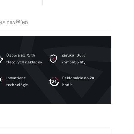
NEJDRAŽŠÍHO
Úspora až 75 %
Záruka 100%
tlačových nákladov
kompatibility
Inovatívne
Reklamácia do 24
technológie
hodín