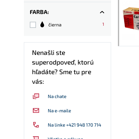
FARBA:
1
čierna
Nenašli ste
superodpoveď, ktorú
hľadáte? Sme tu pre
vás:
Na chate
Na e-maile
Na linke +421 948 170 714
Všetko o nákupe