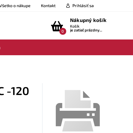
Všetko o nákupe
Kontakt
Prihlásiť sa
Nákupný košík
Košík
je zatiaľ prázdny...
0
a
C -120