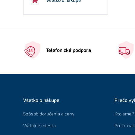
Telefonická podpora
Všetko o nákupe
Prečo vy
Spôsob doručenia a ceny
Kto sme?
Výdajné miesta
Prečo nak