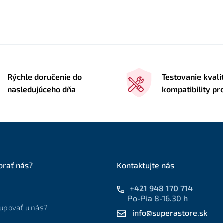
Rýchle doručenie do
Testovanie kvali
nasledujúceho dňa
kompatibility p
brať nás?
Kontaktujte nás
+421 948 170 714
Po-Pia 8-16.30 h
upovať u nás?
info@superastore.sk