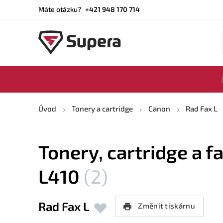
Máte otázku?
+421 948 170 714
Úvod
Tonery a cartridge
Canon
Rad Fax L
Tonery, cartridge a f
L410
(2)
Rad Fax L
Změnit tiskárnu