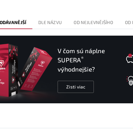
ODÁVANĚJŠÍ
DLE NÁZVU
OD NEJLEVNĚJŠÍHO
OD 
V čom sú náplne
®
SUPERA
výhodnejšie?
Zisti viac