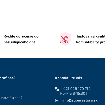
Rýchle doručenie do
Testovanie kvali
nasledujúceho dňa
kompatibility p
brať nás?
Kontaktujte nás
+421 948 170 714
Po-Pia 8-16.30 h
upovať u nás?
info@superastore.sk