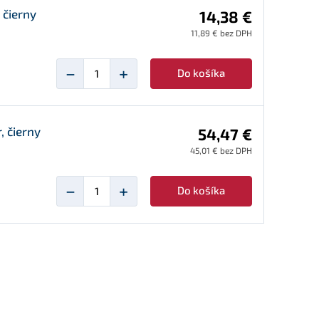
čierny
14,38 €
11,89 € bez DPH
−
+
Do košíka
, čierny
54,47 €
45,01 € bez DPH
−
+
Do košíka