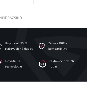
NEJDRAŽŠÍHO
Úspora až 75 %
Záruka 100%
tlačových nákladov
kompatibility
Inovatívne
Reklamácia do 24
technológie
hodín