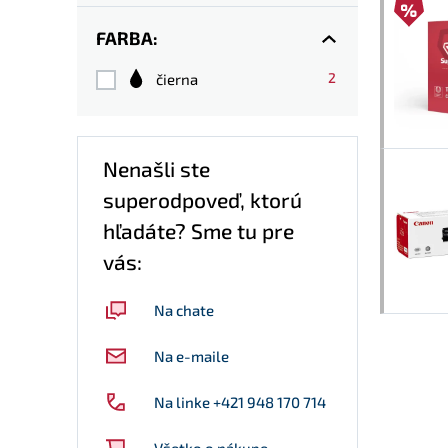
FARBA:
2
čierna
Nenašli ste
superodpoveď, ktorú
hľadáte? Sme tu pre
vás:
Na chate
Na e-maile
Na linke +421 948 170 714
Všetko o nákupe