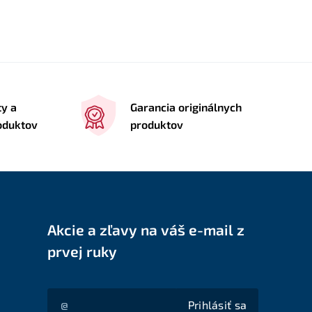
ty a
Garancia originálnych
roduktov
produktov
Akcie a zľavy na váš e-mail z
prvej ruky
Prihlásiť sa
Akcie a zľavy na váš e-mail z prvej ruky