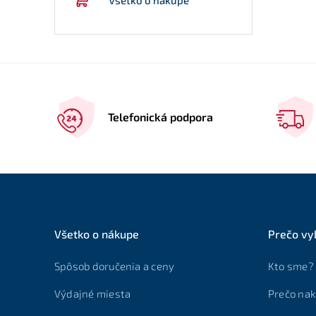
Telefonická podpora
Všetko o nákupe
Prečo vy
Spôsob doručenia a ceny
Kto sme?
Výdajné miesta
Prečo nak