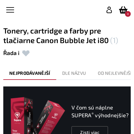
0
Tonery, cartridge a farby pre
tlačiarne Canon Bubble Jet i80
(1)
Řada i
NEJPRODÁVANĚJŠÍ
DLE NÁZVU
OD NEJLEVNĚJŠÍ
V čom sú náplne
®
SUPERA
výhodnejšie?
Zisti viac