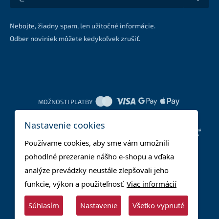
Akcie a zľavy na váš e-mail z prvej ruky
Nebojte, žiadny spam, len užitočné informácie.
Odber noviniek môžete kedykoľvek zrušiť.
MOŽNOSTI PLATBY
Nastavenie cookies
DOPRAVNÉ METÓDY
Používame cookies, aby sme vám umožnili
pohodlné prezeranie nášho e-shopu a vďaka
analýze prevádzky neustále zlepšovali jeho
funkcie, výkon a použiteľnosť.
Viac informácií
Súhlasím
Nastavenie
Všetko vypnuté