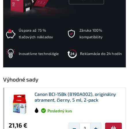
Úspora až 75 %
Záruka 100%
tlačových nákladov
kompatibility
Inovatívne technológie
Reklamácia do 24 hodín
Výhodné sady
Canon BCI-15Bk (8190A002), originálny
atrament, čierny, 5 ml, 2-pack
Posledný kus
21,16 €
−
+