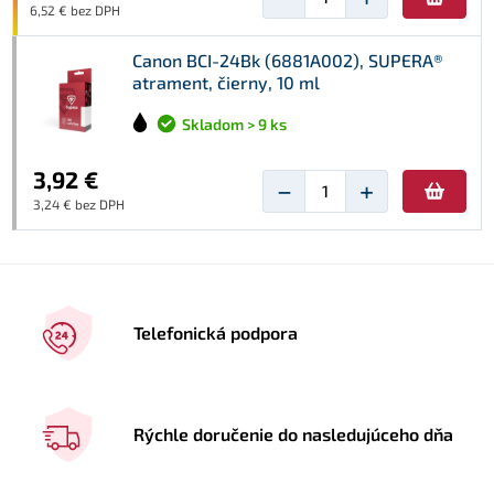
6,52 € bez DPH
Canon BCI-24Bk (6881A002), SUPERA®
atrament, čierny, 10 ml
Skladom > 9 ks
3,92 €
−
+
3,24 € bez DPH
Telefonická podpora
Rýchle doručenie do nasledujúceho dňa