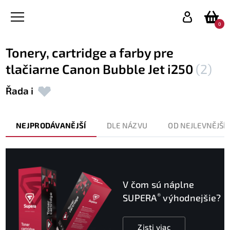
0
Tonery, cartridge a farby pre
tlačiarne Canon Bubble Jet i250
(2)
Řada i
NEJPRODÁVANĚJŠÍ
DLE NÁZVU
OD NEJLEVNĚJŠÍ
V čom sú náplne
®
SUPERA
výhodnejšie?
Zisti viac