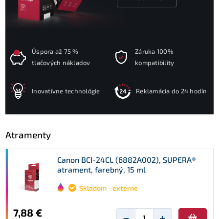
Úspora až 75 %
Záruka 100%
tlačových nákladov
kompatibility
Inovatívne technológie
Reklamácia do 24 hodín
Atramenty
Canon BCI-24CL (6882A002), SUPERA®
atrament, farebný, 15 ml
Skladom - externe
7,88 €
−
+