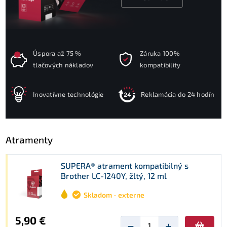
Úspora až 75 %
Záruka 100%
tlačových nákladov
kompatibility
Inovatívne technológie
Reklamácia do 24 hodín
Atramenty
SUPERA® atrament kompatibilný s
Brother LC-1240Y, žltý, 12 ml
Skladom - externe
5,90 €
−
+