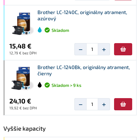
Brother LC-1240C, originálny atrament,
azúrový
Skladom
15,48 €
−
+
12,79 € bez DPH
Brother LC-1240Bk, originálny atrament,
čierny
Skladom > 9 ks
24,10 €
−
+
19,92 € bez DPH
Vyššie kapacity