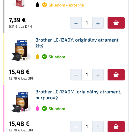
Skladom - externe
7,39 €
−
+
6,11 € bez DPH
Brother LC-1240Y, originálny atrament,
žltý
Skladom
15,48 €
−
+
12,79 € bez DPH
Brother LC-1240M, originálny atrament,
purpurový
Skladom
15,48 €
−
+
12,79 € bez DPH