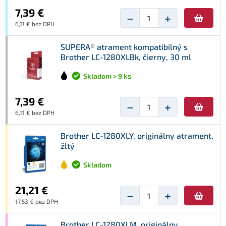
7,39 €
−
+
6,11 € bez DPH
SUPERA® atrament kompatibilný s
Brother LC-1280XLBk, čierny, 30 ml
Skladom > 9 ks
7,39 €
−
+
6,11 € bez DPH
Brother LC-1280XLY, originálny atrament,
žltý
Skladom
21,21 €
−
+
17,53 € bez DPH
Brother LC-1280XLM, originálny