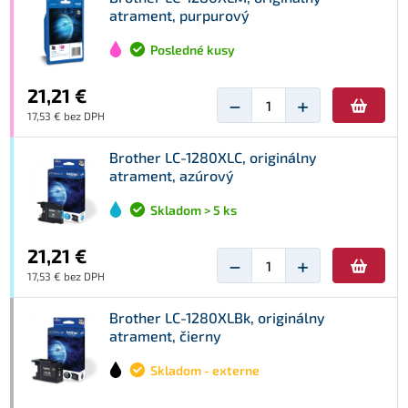
atrament, purpurový
Posledné kusy
21,21 €
−
+
17,53 € bez DPH
Brother LC-1280XLC, originálny
atrament, azúrový
Skladom > 5 ks
21,21 €
−
+
17,53 € bez DPH
Brother LC-1280XLBk, originálny
atrament, čierny
Skladom - externe