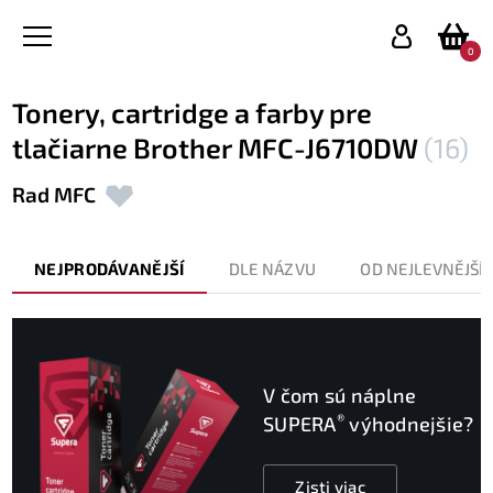
0
Tonery, cartridge a farby pre
tlačiarne Brother MFC-J6710DW
(16)
Rad MFC
NEJPRODÁVANĚJŠÍ
DLE NÁZVU
OD NEJLEVNĚJŠÍ
V čom sú náplne
®
SUPERA
výhodnejšie?
Zisti viac