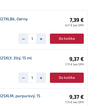
127XLBk, čierny
7,39 €
6,11 € bez DPH
−
+
Do košíka
5XLY, žltý, 15 ml
9,37 €
7,75 € bez DPH
−
+
Do košíka
125XLM, purpurový, 15
9,37 €
7,75 € bez DPH