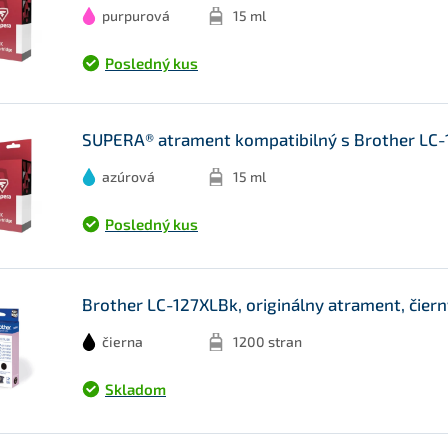
purpurová
15 ml
Posledný kus
SUPERA® atrament kompatibilný s Brother LC-1
azúrová
15 ml
Posledný kus
Brother LC-127XLBk, originálny atrament, čier
čierna
1200 stran
Skladom