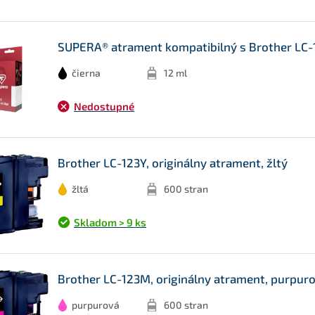
SUPERA® atrament kompatibilný s Brother LC-12
čierna
12 ml
Nedostupné
Brother LC-123Y, originálny atrament, žltý
žltá
600 stran
Skladom > 9 ks
Brother LC-123M, originálny atrament, purpur
purpurová
600 stran