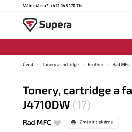
Máte otázku?
+421 948 170 714
Úvod
Tonery a cartridge
Brother
Rad MFC
Tonery, cartridge a f
J4710DW
(17)
Rad MFC
Změnit tiskárnu