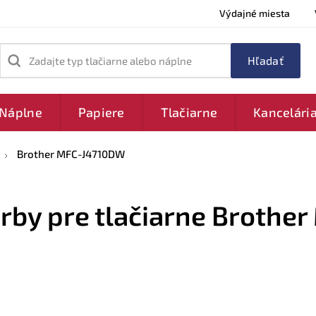
Výdajné miesta
Zadajte typ tlačiarne alebo náplne
Náplne
Papiere
Tlačiarne
Kancelári
Brother MFC-J4710DW
arby pre tlačiarne Brothe