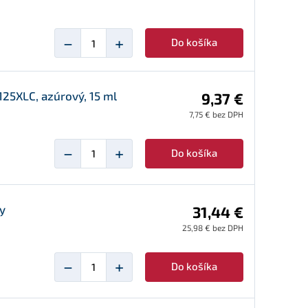
−
+
Do košíka
25XLC, azúrový, 15 ml
9,37 €
7,75 € bez DPH
−
+
Do košíka
ny
31,44 €
25,98 € bez DPH
−
+
Do košíka