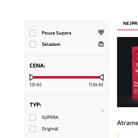
NEJPR
Pouze Supera
Skladem
CENA:
131
Kč
1134
Kč
TYP:
®
SUPERA
Atrame
Originál