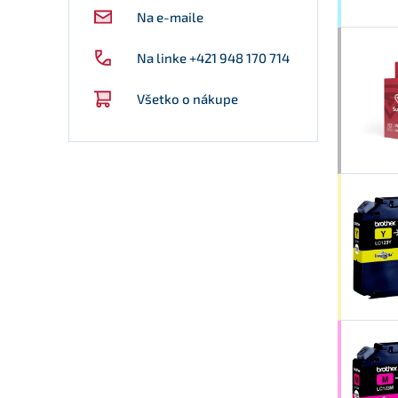
Na e-maile
Na linke +421 948 170 714
Všetko o nákupe