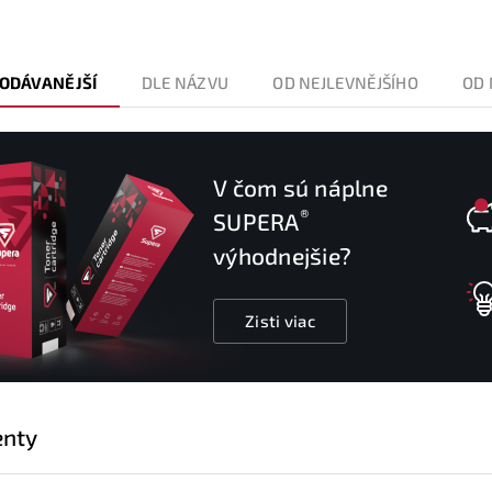
ODÁVANĚJŠÍ
DLE NÁZVU
OD NEJLEVNĚJŠÍHO
OD 
V čom sú náplne
®
SUPERA
výhodnejšie?
Zisti viac
nty