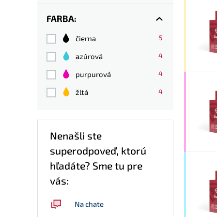
FARBA:
5
čierna
4
azúrová
4
purpurová
4
žltá
Nenašli ste
superodpoveď, ktorú
hľadáte? Sme tu pre
vás:
Na chate