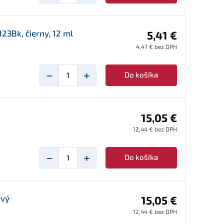
3Bk, čierny, 12 ml
5,41 €
4,47 € bez DPH
−
+
Do košíka
15,05 €
12,44 € bez DPH
−
+
Do košíka
ový
15,05 €
12,44 € bez DPH