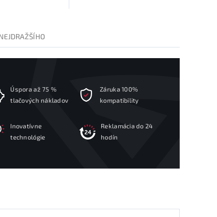
NEJDRAŽŠÍHO
Úspora až 75 %
Záruka 100%
tlačových nákladov
kompatibility
Inovatívne
Reklamácia do 24
technológie
hodín