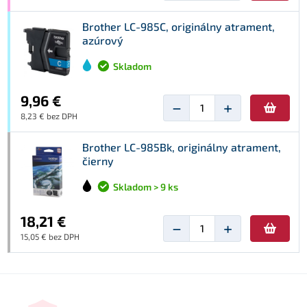
Brother LC-985C, originálny atrament,
azúrový
Skladom
9,96 €
−
+
8,23 € bez DPH
Brother LC-985Bk, originálny atrament,
čierny
Skladom > 9 ks
18,21 €
−
+
15,05 € bez DPH