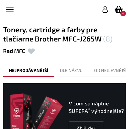
0
Tonery, cartridge a farby pre
tlačiarne Brother MFC-J265W
(8)
Rad MFC
NEJPRODÁVANĚJŠÍ
DLE NÁZVU
OD NEJLEVNĚJŠÍ
V čom sú náplne
®
SUPERA
výhodnejšie?
Zisti viac