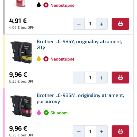
Nedostupné
4,91 €
−
+
4,06 € bez DPH
Brother LC-985Y, originálny atrament,
žltý
Nedostupné
9,96 €
−
+
8,23 € bez DPH
Brother LC-985M, originálny atrament,
purpurový
Skladom
9,96 €
−
+
8,23 € bez DPH