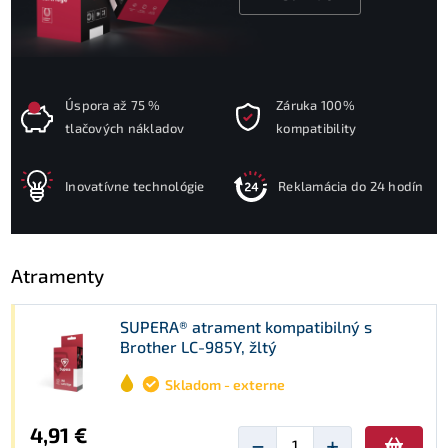
Úspora až 75 %
Záruka 100%
tlačových nákladov
kompatibility
Inovatívne technológie
Reklamácia do 24 hodín
Atramenty
SUPERA® atrament kompatibilný s
Brother LC-985Y, žltý
Skladom - externe
4,91 €
−
+