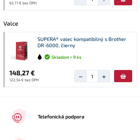
65,77 € bez DPH
Valce
SUPERA® valec kompatibilný s Brother
DR-6000, čierny
Skladom > 9 ks
148,27 €
−
+
122,54 € bez DPH
Telefonická podpora