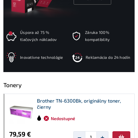
Úspora až 75 %
Záruka 100%
tlačových nákladov
kompatibility
Inovatívne technológie
Reklamácia do 24 hodín
Tonery
Brother TN-6300Bk, originálny toner,
čierny
Nedostupné
79,59 €
−
+