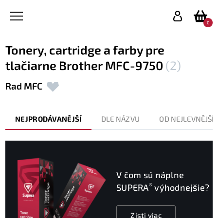
0
Tonery, cartridge a farby pre
tlačiarne Brother MFC-9750
(2)
Rad MFC
NEJPRODÁVANĚJŠÍ
DLE NÁZVU
OD NEJLEVNĚJŠÍ
V čom sú náplne
®
SUPERA
výhodnejšie?
Zisti viac