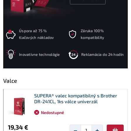
Úspora až 75 %
Záruka 100%
tlačových nákladov
kompatibility
Inovatívne technológie
Reklamácia do 24 hodín
Valce
SUPERA® valec kompatibilný s Brother
DR-241CL, 1ks válce univerzál
Nedostupné
19,34 €
−
+