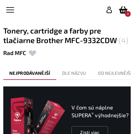
0
Tonery, cartridge a farby pre
tlačiarne Brother MFC-9332CDW
(4)
Rad MFC
NEJPRODÁVANĚJŠÍ
DLE NÁZVU
OD NEJLEVNĚJŠÍ
V čom sú náplne
®
SUPERA
výhodnejšie?
Zisti viac