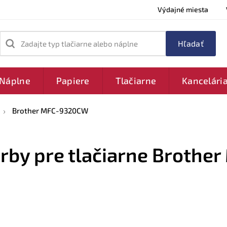
Výdajné miesta
Zadajte typ tlačiarne alebo náplne
Náplne
Papiere
Tlačiarne
Kancelári
Brother MFC-9320CW
arby pre tlačiarne Brothe