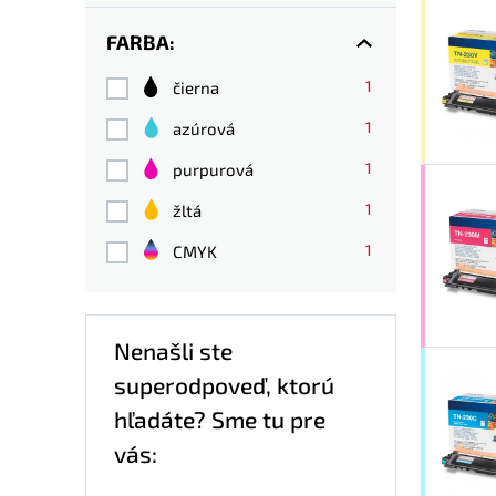
FARBA:
1
čierna
1
azúrová
1
purpurová
1
žltá
1
CMYK
Nenašli ste
superodpoveď, ktorú
hľadáte? Sme tu pre
vás: