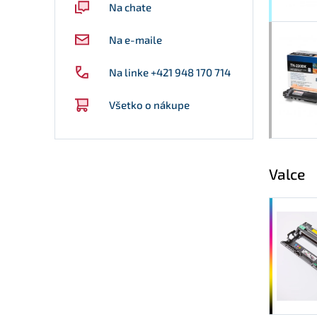
Na chate
Na e-maile
Na linke +421 948 170 714
Všetko o nákupe
Valce