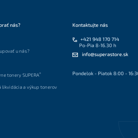
brať nás?
Kontaktujte nás
+421 948 170 714
Po-Pia 8-16.30 h
upovať u nás?
info@superastore.sk
Pondelok - Piatok 8:00 - 16:3
®
vne tonery SUPERA
á likvidácia a výkup tonerov