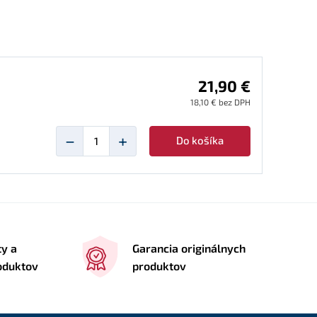
21,90 €
18,10 € bez DPH
−
+
Do košíka
ty a
Garancia originálnych
roduktov
produktov