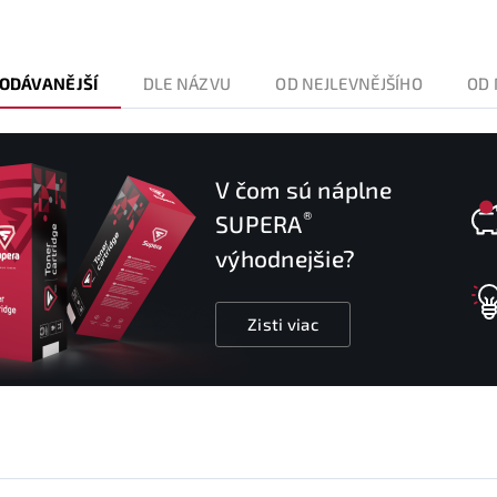
ODÁVANĚJŠÍ
DLE NÁZVU
OD NEJLEVNĚJŠÍHO
OD 
V čom sú náplne
®
SUPERA
výhodnejšie?
Zisti viac