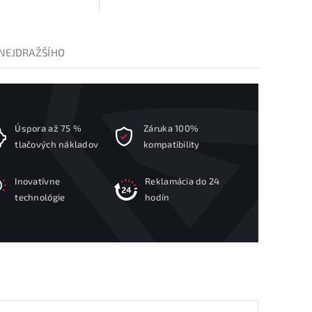
NEJDRAŽŠÍHO
Úspora až 75 %
Záruka 100%
tlačových nákladov
kompatibility
Inovatívne
Reklamácia do 24
technológie
hodín