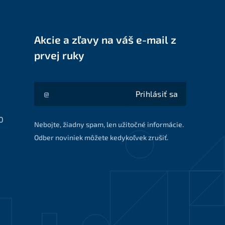
Akcie a zľavy na váš e-mail z
prvej ruky
Prihlásiť sa
Akcie a zľavy na váš e-mail z prvej ruky
0
Nebojte, žiadny spam, len užitočné informácie.
Odber noviniek môžete kedykoľvek zrušiť.