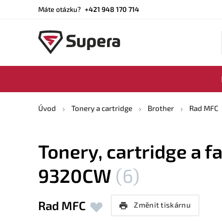
Máte otázku?
+421 948 170 714
Úvod
Tonery a cartridge
Brother
Rad MFC
Tonery, cartridge a f
9320CW
(6)
Rad MFC
Změnit tiskárnu