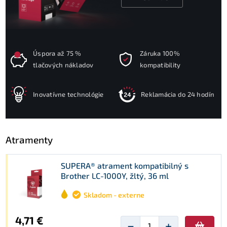
Úspora až 75 %
Záruka 100%
tlačových nákladov
kompatibility
Inovatívne technológie
Reklamácia do 24 hodín
Atramenty
SUPERA® atrament kompatibilný s
Brother LC-1000Y, žltý, 36 ml
Skladom - externe
4,71 €
−
+