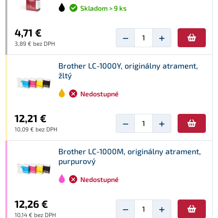
Skladom > 9 ks
4,71 €
−
+
3,89 € bez DPH
Brother LC-1000Y, originálny atrament,
žltý
Nedostupné
12,21 €
−
+
10,09 € bez DPH
Brother LC-1000M, originálny atrament,
purpurový
Nedostupné
12,26 €
−
+
10,14 € bez DPH