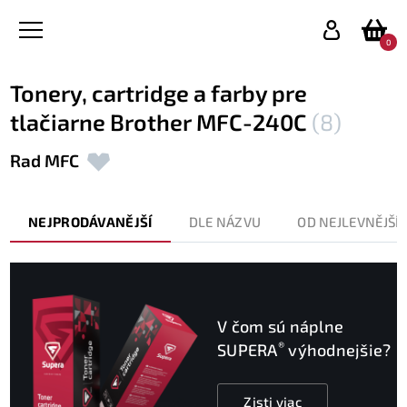
0
Tonery, cartridge a farby pre
tlačiarne Brother MFC-240C
(8)
Rad MFC
NEJPRODÁVANĚJŠÍ
DLE NÁZVU
OD NEJLEVNĚJŠÍ
V čom sú náplne
®
SUPERA
výhodnejšie?
Zisti viac