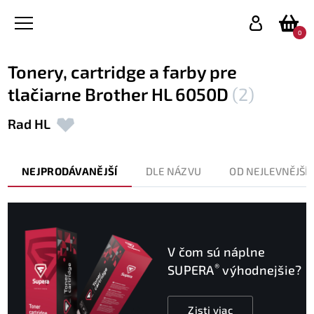
0
Tonery, cartridge a farby pre
tlačiarne Brother HL 6050D
(2)
Rad HL
NEJPRODÁVANĚJŠÍ
DLE NÁZVU
OD NEJLEVNĚJŠÍ
V čom sú náplne
®
SUPERA
výhodnejšie?
Zisti viac