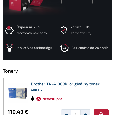
Úspora až 75 %
Záruka 100%
tlačových nákladov
kompatibility
Inovatívne technológie
Reklamácia do 24 hodín
Tonery
Brother TN-4100Bk, originálny toner,
čierny
Nedostupné
110,49 €
−
+