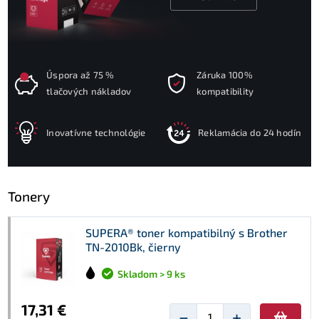
Úspora až 75 %
Záruka 100%
tlačových nákladov
kompatibility
Inovatívne technológie
Reklamácia do 24 hodín
Tonery
SUPERA® toner kompatibilný s Brother
TN-2010Bk, čierny
Skladom > 9 ks
17,31 €
−
+