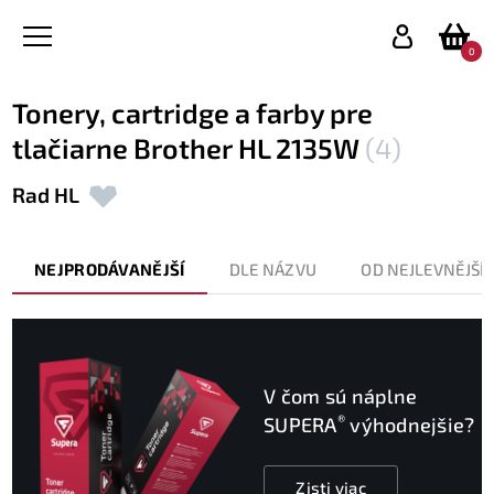
0
Tonery, cartridge a farby pre
tlačiarne Brother HL 2135W
(4)
Rad HL
NEJPRODÁVANĚJŠÍ
DLE NÁZVU
OD NEJLEVNĚJŠÍ
V čom sú náplne
®
SUPERA
výhodnejšie?
Zisti viac