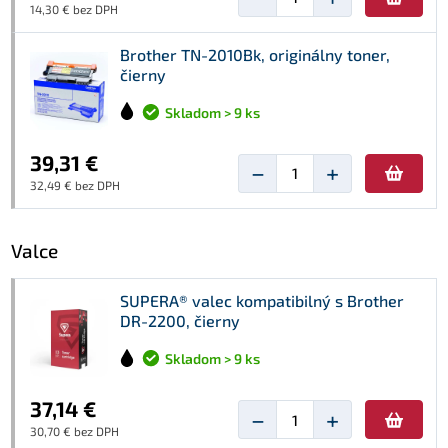
14,30 € bez DPH
Brother TN-2010Bk, originálny toner,
čierny
Skladom > 9 ks
39,31 €
−
+
32,49 € bez DPH
Valce
SUPERA® valec kompatibilný s Brother
DR-2200, čierny
Skladom > 9 ks
37,14 €
−
+
30,70 € bez DPH