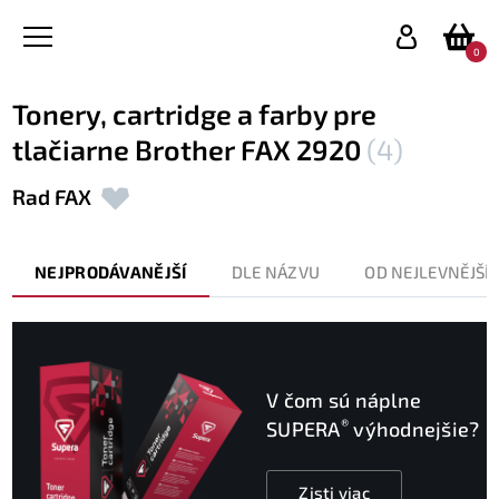
0
Tonery, cartridge a farby pre
tlačiarne Brother FAX 2920
(4)
Rad FAX
NEJPRODÁVANĚJŠÍ
DLE NÁZVU
OD NEJLEVNĚJŠÍ
V čom sú náplne
®
SUPERA
výhodnejšie?
Zisti viac