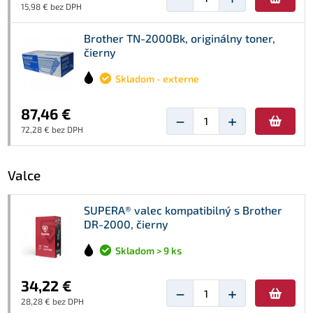
15,98 € bez DPH
Brother TN-2000Bk, originálny toner,
čierny
Skladom - externe
87,46 €
−
+
72,28 € bez DPH
Valce
SUPERA® valec kompatibilný s Brother
DR-2000, čierny
Skladom > 9 ks
34,22 €
−
+
28,28 € bez DPH