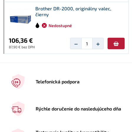
Brother DR-2000, originálny valec,
čierny
Nedostupné
106,36 €
−
+
87,90 € bez DPH
Telefonická podpora
Rýchle doručenie do nasledujúceho dňa