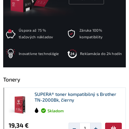
Úspora až 75 %
Záruka 100%
tlačových nákladov
kompatibility
Inovatívne technológie
Reklamácia do 24 hodín
Tonery
SUPERA® toner kompatibilný s Brother
TN-2000Bk, čierny
Skladom
19,34 €
−
+