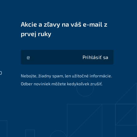
Akcie a zľavy na váš e-mail z
prvej ruky
Prihlásiť sa
Akcie a zľavy na váš e-mail z prvej ruky
0
Nebojte, žiadny spam, len užitočné informácie.
Odber noviniek môžete kedykoľvek zrušiť.