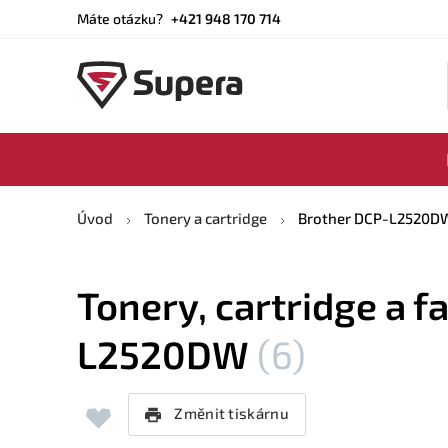
Máte otázku?
+421 948 170 714
Úvod
Tonery a cartridge
Brother DCP-L2520D
Tonery, cartridge a f
L2520DW
(6)
Změnit tiskárnu