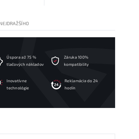
NEJDRAŽŠÍHO
Úspora až 75 %
Záruka 100%
tlačových nákladov
kompatibility
Inovatívne
Reklamácia do 24
technológie
hodín