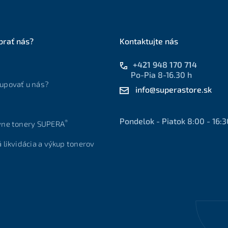
brať nás?
Kontaktujte nás
+421 948 170 714
Po-Pia 8-16.30 h
upovať u nás?
info@superastore.sk
Pondelok - Piatok 8:00 - 16:3
®
vne tonery SUPERA
á likvidácia a výkup tonerov