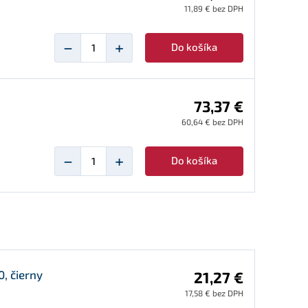
11,89 € bez DPH
−
+
Do košíka
73,37 €
60,64 € bez DPH
−
+
Do košíka
, čierny
21,27 €
17,58 € bez DPH