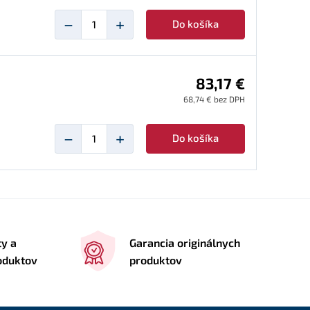
−
+
Do košíka
83,17 €
68,74 € bez DPH
−
+
Do košíka
ty a
Garancia originálnych
roduktov
produktov