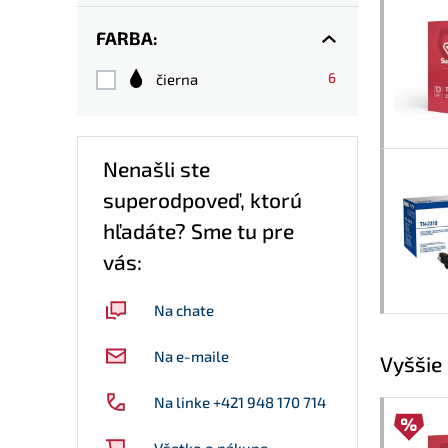
FARBA:
6
čierna
Nenašli ste
superodpoveď, ktorú
hľadáte? Sme tu pre
vás:
Na chate
Na e-maile
Vyššie
Na linke +421 948 170 714
Všetko o nákupe