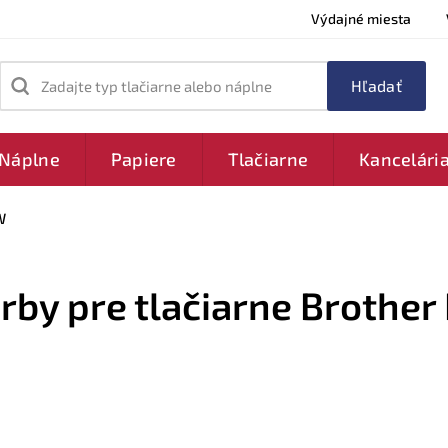
Výdajné miesta
Zadajte typ tlačiarne alebo náplne
Náplne
Papiere
Tlačiarne
Kancelári
W
arby pre tlačiarne Brother