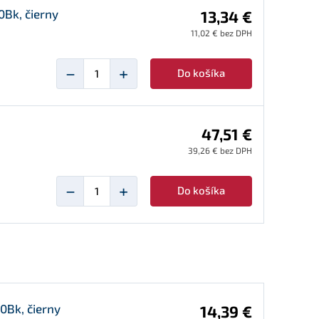
Bk, čierny
13,34 €
11,02 € bez DPH
−
+
Do košíka
47,51 €
39,26 € bez DPH
−
+
Do košíka
0Bk, čierny
14,39 €