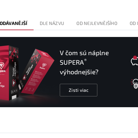
ODÁVANĚJŠÍ
DLE NÁZVU
OD NEJLEVNĚJŠÍHO
OD 
V čom sú náplne
®
SUPERA
výhodnejšie?
Zisti viac