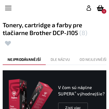
0
Tonery, cartridge a farby pre
tlačiarne Brother DCP-J105
(8)
NEJPRODÁVANĚJŠÍ
DLE NÁZVU
OD NEJLEVNĚJŠÍ
V čom sú náplne
®
SUPERA
výhodnejšie?
Zisti viac