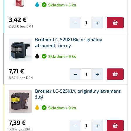
Skladom > 5 ks
3,42 €
−
+
2,83 € bez DPH
Brother LC-529XLBk, originálny
atrament, čierny
Skladom > 9 ks
7,71 €
−
+
6,37 € bez DPH
Brother LC-525XLY, originálny atrament,
žltý
Skladom > 9 ks
7,39 €
−
+
6,11 € bez DPH