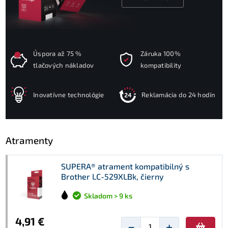
Úspora až 75 %
Záruka 100%
tlačových nákladov
kompatibility
Inovatívne technológie
Reklamácia do 24 hodín
Atramenty
SUPERA® atrament kompatibilný s
Brother LC-529XLBk, čierny
Skladom > 9 ks
4,91 €
−
+