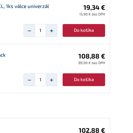
, 1ks válce univerzál
19,34 €
15,98 € bez DPH
−
+
Do košíka
ack
108,88 €
89,99 € bez DPH
−
+
Do košíka
102,88 €