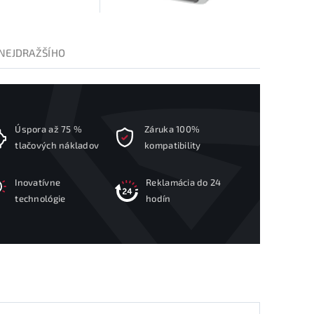
NEJDRAŽŠÍHO
Úspora až 75 %
Záruka 100%
tlačových nákladov
kompatibility
Inovatívne
Reklamácia do 24
technológie
hodín