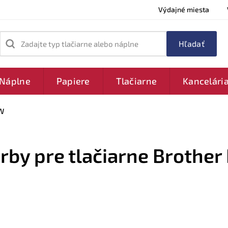
Výdajné miesta
Zadajte typ tlačiarne alebo náplne
Náplne
Papiere
Tlačiarne
Kancelári
W
arby pre tlačiarne Brother