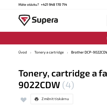
Máte otázku?
+421 948 170 714
Úvod
Tonery a cartridge
Brother DCP-9022CD
Tonery, cartridge a f
9022CDW
(4)
Změnit tiskárnu