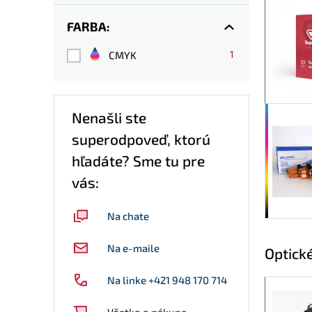
FARBA:
1
CMYK
Nenašli ste
superodpoveď, ktorú
hľadáte? Sme tu pre
vás:
Na chate
Na e-maile
Optick
Na linke +421 948 170 714
Všetko o nákupe