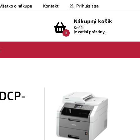
Všetko o nákupe
Kontakt
Prihlásiť sa
Nákupný košík
Košík
je zatiaľ prázdny...
0
a
 DCP-