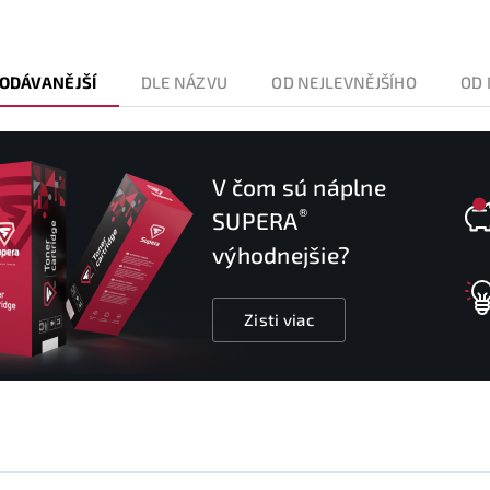
ODÁVANĚJŠÍ
DLE NÁZVU
OD NEJLEVNĚJŠÍHO
OD 
V čom sú náplne
®
SUPERA
výhodnejšie?
Zisti viac