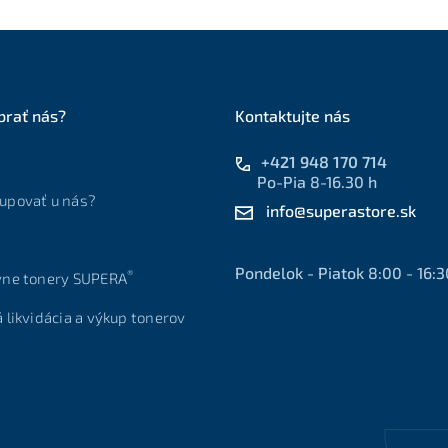
brať nás?
Kontaktujte nás
+421 948 170 714
Po-Pia 8-16.30 h
upovať u nás?
info@superastore.sk
Pondelok - Piatok 8:00 - 16:3
®
vne tonery SUPERA
á likvidácia a výkup tonerov