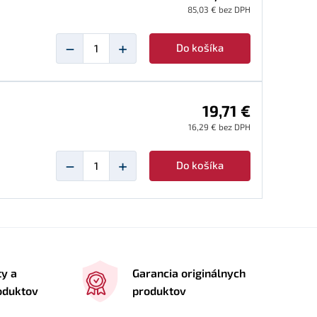
85,03 € bez DPH
−
+
Do košíka
19,71 €
16,29 € bez DPH
−
+
Do košíka
ty a
Garancia originálnych
roduktov
produktov