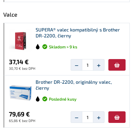
Valce
SUPERA® valec kompatibilný s Brother
DR-2200, čierny
Skladom > 9 ks
37,14 €
−
+
30,70 € bez DPH
Brother DR-2200, originálny valec,
čierny
Posledné kusy
79,69 €
−
+
65,86 € bez DPH