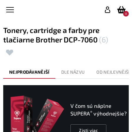
0
Tonery, cartridge a farby pre
tlačiarne Brother DCP-7060
(6)
NEJPRODÁVANĚJŠÍ
DLE NÁZVU
OD NEJLEVNĚJŠÍ
V čom sú náplne
®
SUPERA
výhodnejšie?
Zisti viac