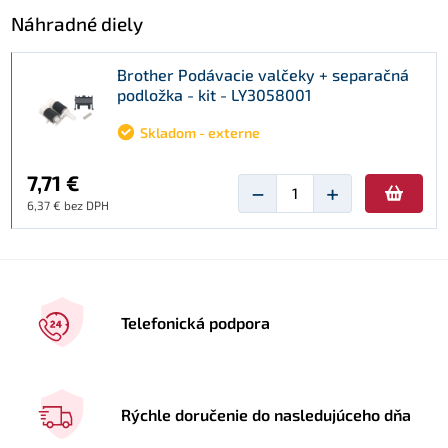
Náhradné diely
Brother Podávacie valčeky + separačná
podložka - kit - LY3058001
Skladom - externe
7,71 €
−
+
6,37 € bez DPH
Telefonická podpora
Rýchle doručenie do nasledujúceho dňa