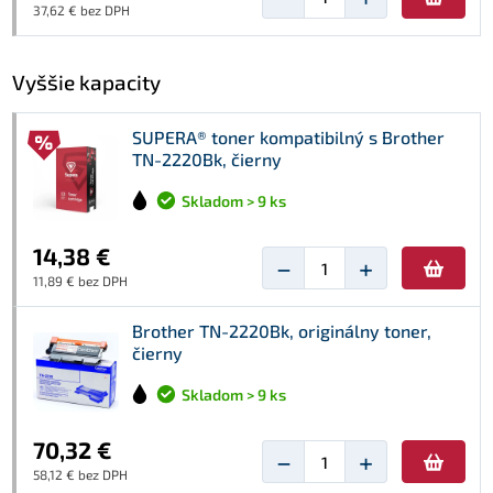
37,62 € bez DPH
Vyššie kapacity
SUPERA® toner kompatibilný s Brother
TN-2220Bk, čierny
Skladom > 9 ks
14,38 €
−
+
11,89 € bez DPH
Brother TN-2220Bk, originálny toner,
čierny
Skladom > 9 ks
70,32 €
−
+
58,12 € bez DPH