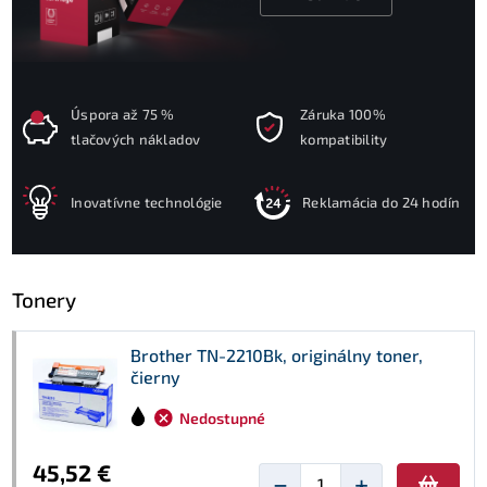
Úspora až 75 %
Záruka 100%
tlačových nákladov
kompatibility
Inovatívne technológie
Reklamácia do 24 hodín
Tonery
Brother TN-2210Bk, originálny toner,
čierny
Nedostupné
45,52 €
−
+