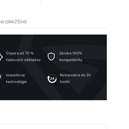
NEJDRAŽŠÍHO
Úspora až 75 %
Záruka 100%
tlačových nákladov
kompatibility
Inovatívne
Reklamácia do 24
technológie
hodín