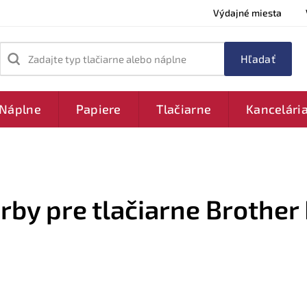
Výdajné miesta
Zadajte typ tlačiarne alebo náplne
Náplne
Papiere
Tlačiarne
Kancelári
arby pre tlačiarne Brother