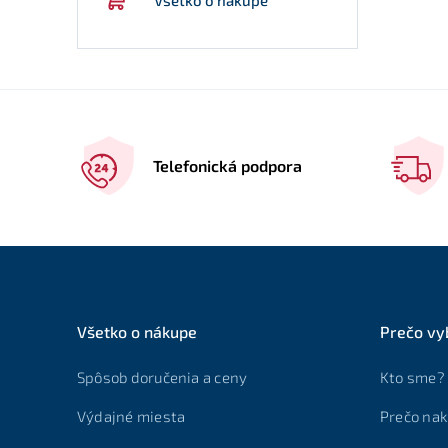
Telefonická podpora
Všetko o nákupe
Prečo vy
Spôsob doručenia a ceny
Kto sme?
Výdajné miesta
Prečo nak