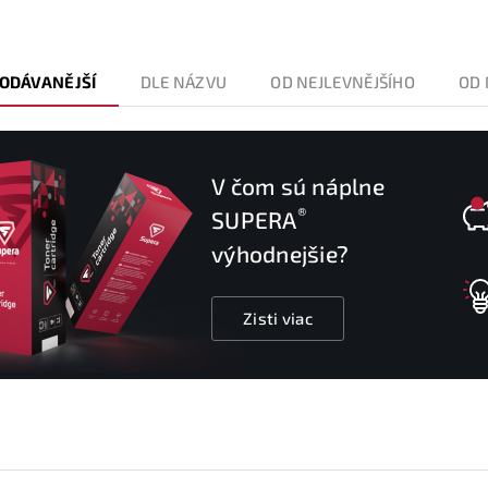
ODÁVANĚJŠÍ
DLE NÁZVU
OD NEJLEVNĚJŠÍHO
OD 
V čom sú náplne
®
SUPERA
výhodnejšie?
Zisti viac