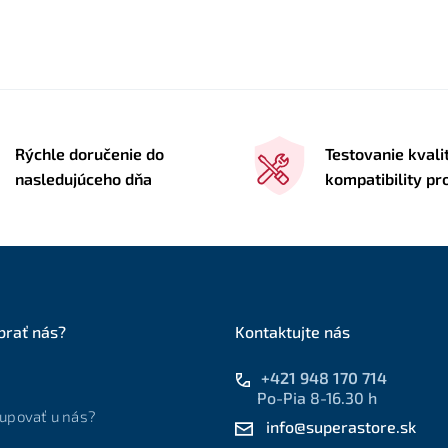
Rýchle doručenie do
Testovanie kvali
nasledujúceho dňa
kompatibility p
brať nás?
Kontaktujte nás
+421 948 170 714
Po-Pia 8-16.30 h
upovať u nás?
info@superastore.sk