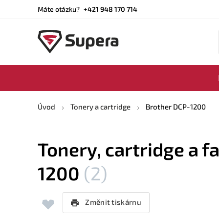
Máte otázku?
+421 948 170 714
Úvod
Tonery a cartridge
Brother DCP-1200
Tonery, cartridge a f
1200
(2)
Změnit tiskárnu