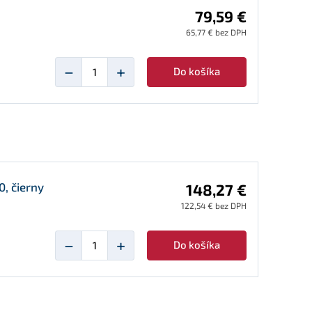
79,59 €
65,77 € bez DPH
−
+
Do košíka
, čierny
148,27 €
122,54 € bez DPH
−
+
Do košíka