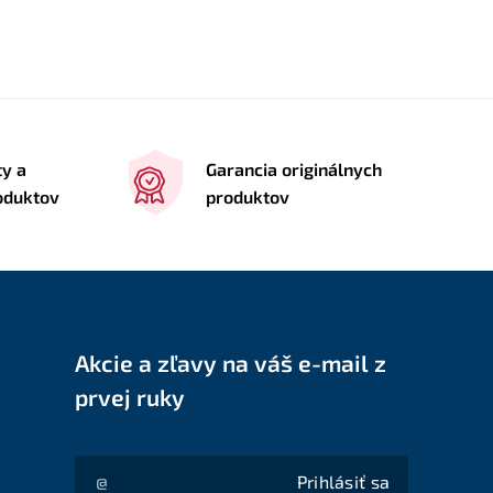
ty a
Garancia originálnych
roduktov
produktov
Akcie a zľavy na váš e-mail z
prvej ruky
Prihlásiť sa
Akcie a zľavy na váš e-mail z prvej ruky