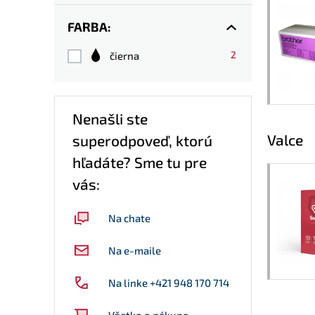
FARBA:
2
čierna
Nenašli ste
Valce
superodpoveď, ktorú
hľadáte? Sme tu pre
vás:
Na chate
Na e-maile
Na linke +421 948 170 714
Všetko o nákupe