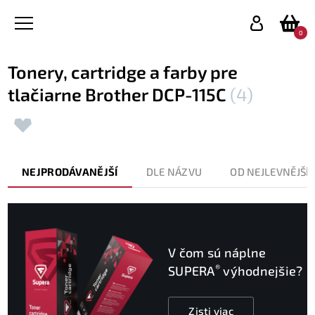
0
Tonery, cartridge a farby pre
tlačiarne Brother DCP-115C
(4)
NEJPRODÁVANĚJŠÍ
DLE NÁZVU
OD NEJLEVNĚJŠÍ
V čom sú náplne
®
SUPERA
výhodnejšie?
Zisti viac