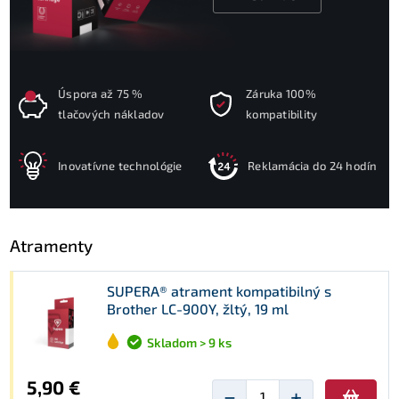
Úspora až 75 %
Záruka 100%
tlačových nákladov
kompatibility
Inovatívne technológie
Reklamácia do 24 hodín
Atramenty
SUPERA® atrament kompatibilný s
Brother LC-900Y, žltý, 19 ml
Skladom > 9 ks
5,90 €
−
+