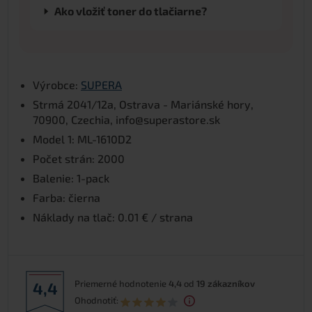
Ako vložiť toner do tlačiarne?
Výrobce:
SUPERA
Strmá 2041/12a, Ostrava - Mariánské hory,
70900, Czechia, info@superastore.sk
Model 1: ML-1610D2
Počet strán: 2000
Balenie: 1-pack
Farba: čierna
Náklady na tlač: 0.01 € / strana
Priemerné hodnotenie
4,4
od
19
zákazníkov
4,4
Ohodnotiť: