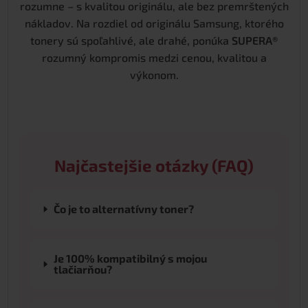
rozumne – s kvalitou originálu, ale bez premrštených
nákladov. Na rozdiel od originálu Samsung, ktorého
tonery sú spoľahlivé, ale drahé, ponúka
SUPERA®
rozumný kompromis medzi cenou, kvalitou a
výkonom.
Najčastejšie otázky (FAQ)
Čo je to alternatívny toner?
Je 100% kompatibilný s mojou
tlačiarňou?