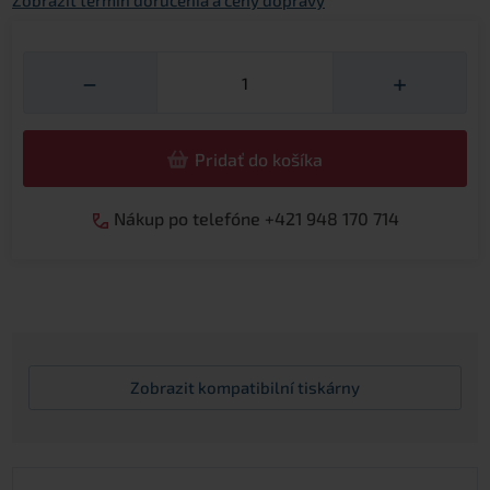
Zobraziť termín doručenia a ceny dopravy
Množství
−
+
Pridať do košíka
Nákup po telefóne +421 948 170 714
Zobrazit
kompatibilní tiskárny