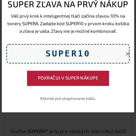
SUPER ZĽAVA NA PRVÝ NÁKUP
Garancia kvality tlače
✔
✖
Maximálna kapacita náplne
✔
✖
Váš prvý krok k inteligentnej tlači začína zľavou 10% na
Vybavenie reklamácie do 24
✔
✖
tonery SUPERA. Zadajte kód SUPER10 v prvom kroku košíka
hod.
a zľava je vaša. Zľavy nie je možné kombinovať.
SUPER10
×
POKRAČUJ V SUPER NÁKUPE
Kliknite pre skopírovanie kódu.
Značka
SUPERA®
je tu pre všetkých, ktorí chcú tlačiť