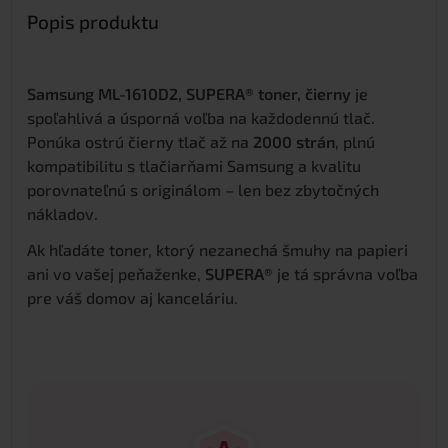
Popis produktu
Samsung ML-1610D2, SUPERA® toner, čierny
je
spoľahlivá a úsporná voľba na každodennú tlač.
Ponúka ostrú čierny tlač až na
2000 strán
, plnú
kompatibilitu s tlačiarňami Samsung a kvalitu
porovnateľnú s originálom – len bez zbytočných
nákladov.
Ak hľadáte toner, ktorý nezanechá šmuhy na papieri
ani vo vašej peňaženke,
SUPERA®
je tá správna voľba
pre váš domov aj kanceláriu.