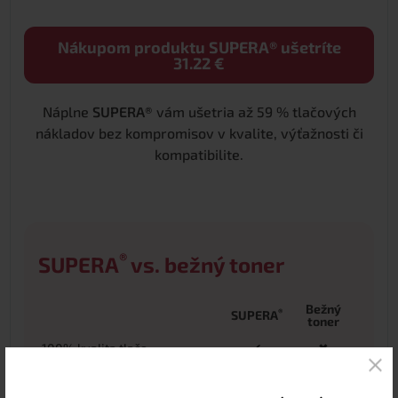
Nákupom produktu SUPERA® ušetríte
31.22 €
Náplne
SUPERA®
vám ušetria až 59 % tlačových
nákladov bez kompromisov v kvalite, výťažnosti či
kompatibilite.
®
SUPERA
vs. bežný toner
Bežný
®
SUPERA
toner
100% kvalita tlače
✔
✖
Úspora až 59 % nákladov
✔
✖