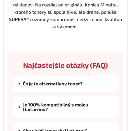
nákladov. Na rozdiel od originálu Konica Minolta,
ktorého tonery sú spoľahlivé, ale drahé, ponúka
SUPERA®
rozumný kompromis medzi cenou, kvalitou
a výkonom.
Najčastejšie otázky (FAQ)
Čo je to alternatívny toner?
Je 100% kompatibilný s mojou
tlačiarňou?
Ako vložiť toner do tlačiarne?