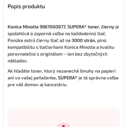
Popis produktu
Konica Minolta 9967000877, SUPERA® toner, čierny
je
spoľahlivá a úsporná voľba na každodennú tlač.
Ponúka ostrú čierny tlač až na
3000 strán
, plnú
kompatibilitu s tlačiarňami Konica Minolta a kvalitu
porovnateľnú s originálom – len bez zbytočných
nákladov.
Ak hľadáte toner, ktorý nezanechá šmuhy na papieri
ani vo vašej peňaženke,
SUPERA®
je tá správna voľba
pre váš domov aj kanceláriu.