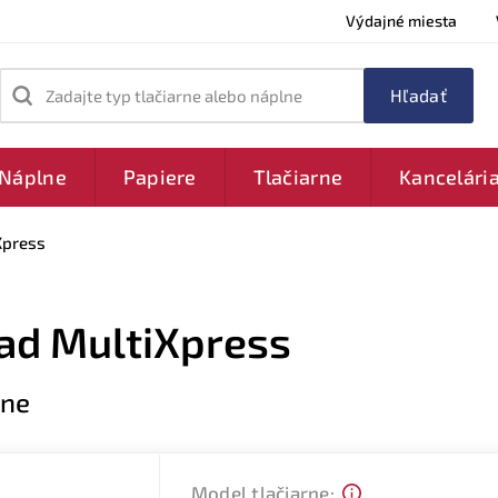
Výdajné miesta
Zadajte typ tlačiarne alebo náplne
Náplne
Papiere
Tlačiarne
Kancelári
Xpress
Rad MultiXpress
rne
Model tlačiarne: