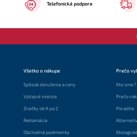
Telefonická podpora
Všetko o nákupe
Prečo vy
Spôsob doručenia a ceny
Kto sme?
Výdajné miesta
Prečo nak
Značky od A po Z
Poradňa
Reklamácia
Alternatí
Obchodné podmienky
Ekologick