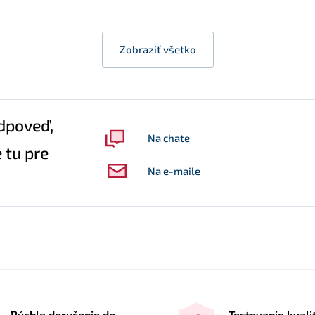
Zobraziť všetko
dpoveď,
Na chate
 tu pre
Na e-maile
Rýchle doručenie do
Testovanie kvali