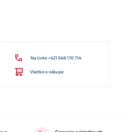
Na linke +421 948 170 714
Všetko o nákupe
ty a
Garancia originálnych