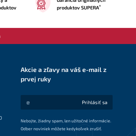
®
roduktov
produktov SUPERA
a
Akcie a zľavy na váš e-mail z
prvej ruky
Prihlásiť sa
Akcie a zľavy na váš e-mail z prvej ruky
0
Nebojte, žiadny spam, len užitočné informácie.
Odber noviniek môžete kedykoľvek zrušiť.