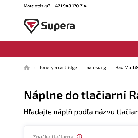
Máte otázku?
+421 948 170 714
Domů
Tonery a cartridge
Samsung
Rad Multi
Náplne do tlačiarní 
Hľadajte náplň podľa názvu tlačia
Značka tlačiarne: