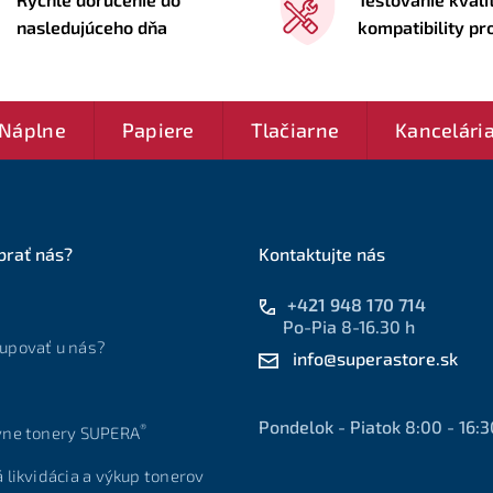
nasledujúceho dňa
kompatibility p
Náplne
Papiere
Tlačiarne
Kancelári
brať nás?
Kontaktujte nás
+421 948 170 714
Po-Pia 8-16.30 h
upovať u nás?
info@superastore.sk
Pondelok - Piatok 8:00 - 16:3
®
vne tonery SUPERA
á likvidácia a výkup tonerov