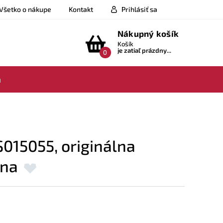
Všetko o nákupe
Kontakt
Prihlásiť sa
Nákupný košík
Košík
je zatiaľ prázdny...
0
a
015055, originálna
rna