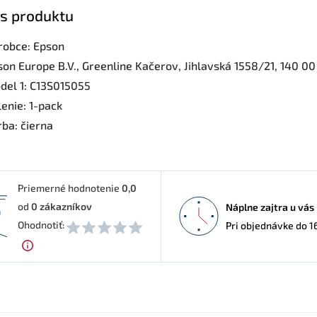
s produktu
robce: Epson
son Europe B.V., Greenline Kačerov, Jihlavská 1558/21, 140 0
del 1: C13S015055
enie: 1-pack
rba: čierna
Priemerné hodnotenie
0,0
od
0
zákazníkov
Náplne zajtra u vás
0
Ohodnotiť:
Pri objednávke do 1