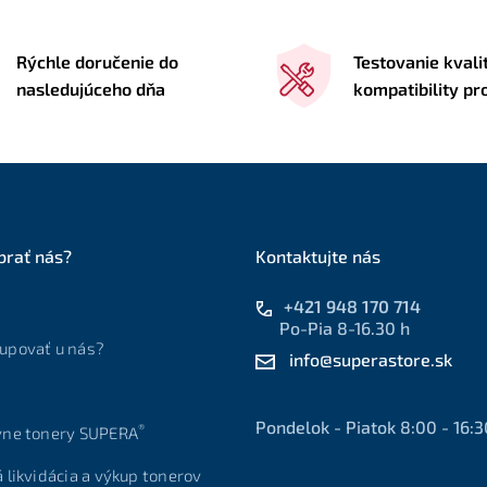
Rýchle doručenie do
Testovanie kvali
nasledujúceho dňa
kompatibility p
brať nás?
Kontaktujte nás
+421 948 170 714
Po-Pia 8-16.30 h
upovať u nás?
info@superastore.sk
Pondelok - Piatok 8:00 - 16:3
®
vne tonery SUPERA
á likvidácia a výkup tonerov