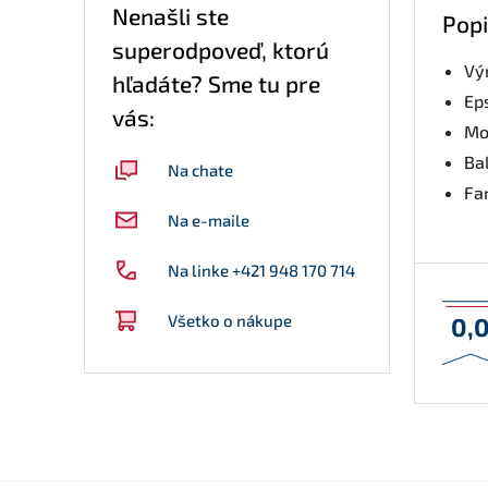
Nenašli ste
Popi
superodpoveď, ktorú
Vý
hľadáte? Sme tu pre
Ep
vás:
Mo
Bal
Na chate
Fa
Na e-maile
Na linke +421 948 170 714
Všetko o nákupe
0,