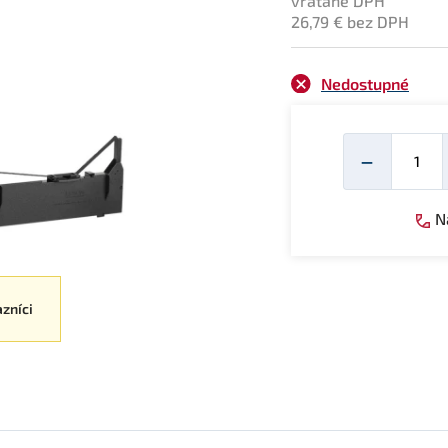
vrátane DPH
26,79 € bez DPH
Nedostupné
Mno
−
Ná
azníci