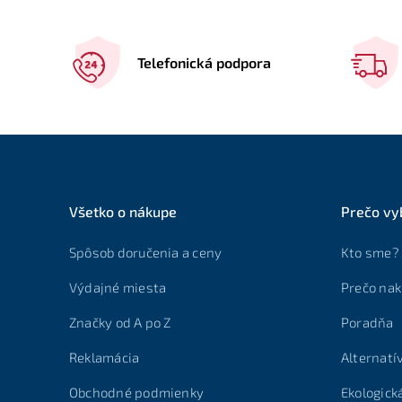
Telefonická podpora
Všetko o nákupe
Prečo vy
Spôsob doručenia a ceny
Kto sme?
Výdajné miesta
Prečo nak
Značky od A po Z
Poradňa
Reklamácia
Alternatí
Obchodné podmienky
Ekologick