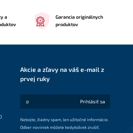
ty a
Garancia originálnych
roduktov
produktov
Akcie a zľavy na váš e-mail z
prvej ruky
Prihlásiť sa
Akcie a zľavy na váš e-mail z prvej ruky
0
Nebojte, žiadny spam, len užitočné informácie.
Odber noviniek môžete kedykoľvek zrušiť.