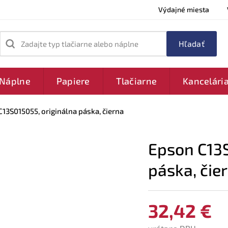
Výdajné miesta
Zadajte typ tlačiarne alebo náplne
Náplne
Papiere
Tlačiarne
Kancelári
13S015055, originálna páska, čierna
Epson C13S
páska, čie
32,42 €