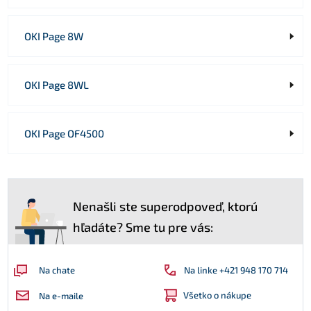
OKI Page 8W
OKI Page 8WL
OKI Page OF4500
Nenašli ste superodpoveď, ktorú
hľadáte? Sme tu pre vás:
Na linke +421 948 170 714
Na chate
Všetko o nákupe
Na e-maile