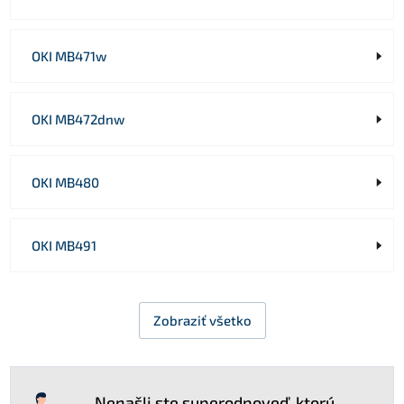
OKI MB471w
OKI MB472dnw
OKI MB480
OKI MB491
Zobraziť všetko
Nenašli ste superodpoveď, ktorú