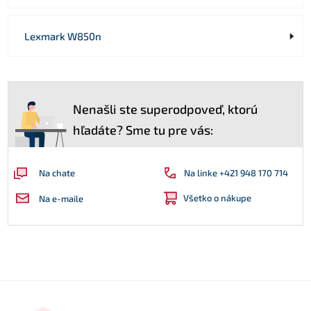
Lexmark W850n
Nenašli ste superodpoveď, ktorú
hľadáte? Sme tu pre vás:
Na linke +421 948 170 714
Na chate
Všetko o nákupe
Na e-maile