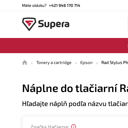
Máte otázku?
+421 948 170 714
Domů
Tonery a cartridge
Epson
Rad Stylus P
Náplne do tlačiarní 
Hľadajte náplň podľa názvu tlačia
Značka tlačiarne: