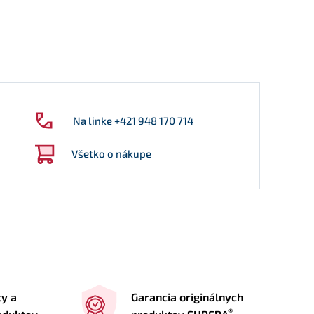
Na linke +421 948 170 714
Všetko o nákupe
ty a
Garancia originálnych
®