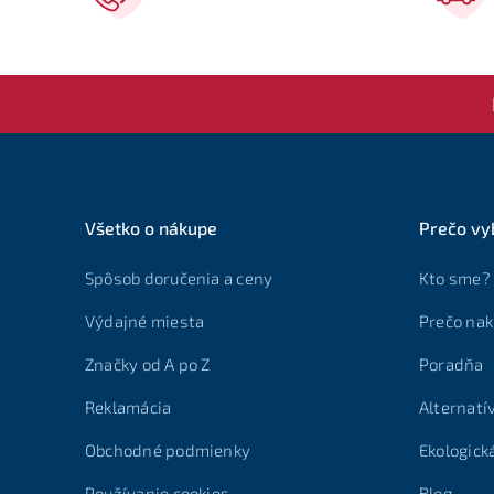
Všetko o nákupe
Prečo vy
Spôsob doručenia a ceny
Kto sme?
Výdajné miesta
Prečo nak
Značky od A po Z
Poradňa
Reklamácia
Alternatí
Obchodné podmienky
Ekologick
Používanie cookies
Blog