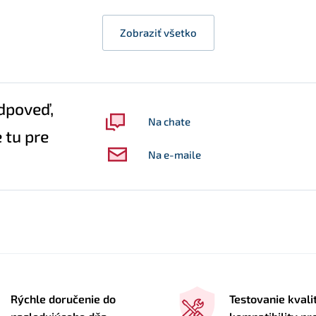
Zobraziť všetko
dpoveď,
Na chate
 tu pre
Na e-maile
Rýchle doručenie do
Testovanie kvali