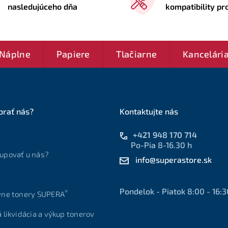
nasledujúceho dňa
kompatibility p
Náplne
Papiere
Tlačiarne
Kancelári
brať nás?
Kontaktujte nás
+421 948 170 714
Po-Pia 8-16.30 h
upovať u nás?
info@superastore.sk
Pondelok - Piatok 8:00 - 16:3
®
vne tonery SUPERA
á likvidácia a výkup tonerov