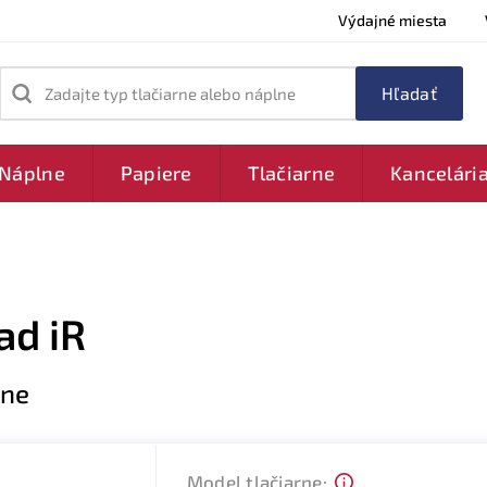
Výdajné miesta
Zadajte typ tlačiarne alebo náplne
Náplne
Papiere
Tlačiarne
Kancelári
ad iR
rne
Model tlačiarne: