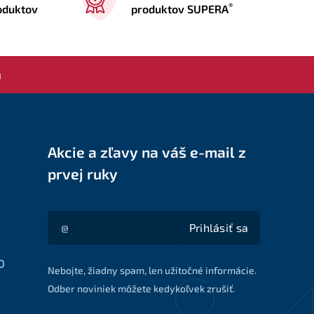
®
roduktov
produktov SUPERA
a
Akcie a zľavy na váš e-mail z
prvej ruky
Prihlásiť sa
Akcie a zľavy na váš e-mail z prvej ruky
0
Nebojte, žiadny spam, len užitočné informácie.
Odber noviniek môžete kedykoľvek zrušiť.