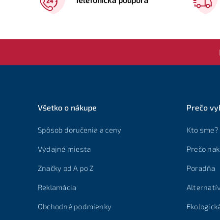
Všetko o nákupe
Prečo vy
Spôsob doručenia a ceny
Kto sme?
Výdajné miesta
Prečo nak
Značky od A po Z
Poradňa
Reklamácia
Alternatí
Obchodné podmienky
Ekologick