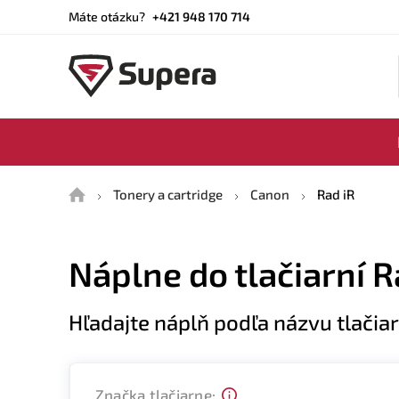
Máte otázku?
+421 948 170 714
Domů
Tonery a cartridge
Canon
Rad iR
Náplne do tlačiarní R
Hľadajte náplň podľa názvu tlačia
Značka tlačiarne: