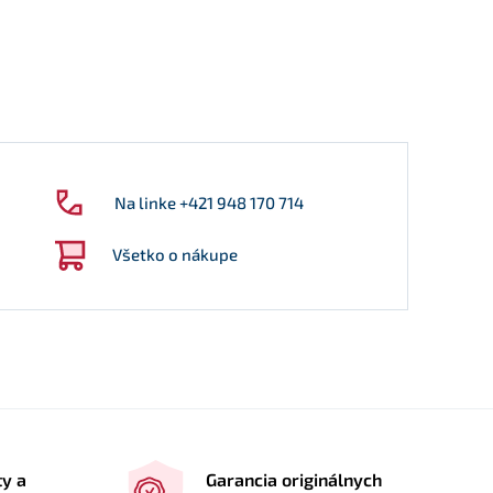
Na linke +421 948 170 714
Všetko o nákupe
ty a
Garancia originálnych