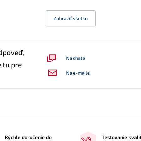
Zobraziť všetko
dpoveď,
Na chate
 tu pre
Na e-maile
Rýchle doručenie do
Testovanie kvali