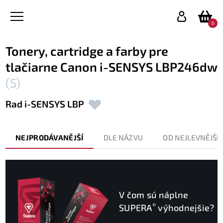
0
Tonery, cartridge a farby pre
tlačiarne Canon i-SENSYS LBP246dw
(5)
Rad i-SENSYS LBP
NEJPRODÁVANĚJŠÍ
DLE NÁZVU
OD NEJLEVNĚJŠÍ
V čom sú náplne
®
SUPERA
výhodnejšie?