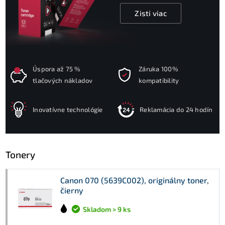
Zisti viac
Úspora až 75 %
Záruka 100%
tlačových nákladov
kompatibility
Inovatívne technológie
Reklamácia do 24 hodín
Tonery
Canon 070 (5639C002), originálny toner,
čierny
Skladom > 9 ks