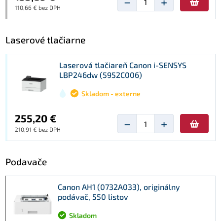
−
+
110,66 € bez DPH
Laserové tlačiarne
Laserová tlačiareň Canon i-SENSYS
LBP246dw (5952C006)
Skladom - externe
255,20 €
−
+
210,91 € bez DPH
Podavače
Canon AH1 (0732A033), originálny
podávač, 550 listov
Skladom