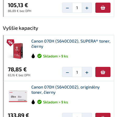
105,13 €
−
+
86,89 € bez DPH
Vyššie kapacity
Canon 070H (5640C002), SUPERA® toner,
čierny
Skladom > 9 ks
78,85 €
−
+
65,16 € bez DPH
Canon 070H (5640C002), originálny
toner, čierny
Skladom > 9 ks
133,89 €