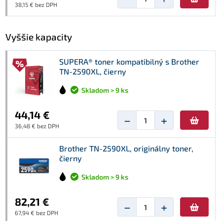
38,15 € bez DPH
Vyššie kapacity
SUPERA® toner kompatibilný s Brother
TN-2590XL, čierny
Skladom > 9 ks
44,14 €
−
+
36,48 € bez DPH
Brother TN-2590XL, originálny toner,
čierny
Skladom > 9 ks
82,21 €
−
+
67,94 € bez DPH