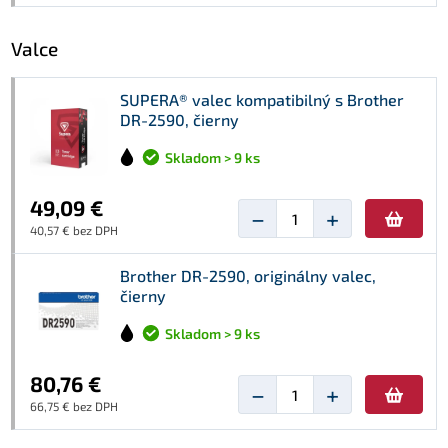
Valce
SUPERA® valec kompatibilný s Brother
DR-2590, čierny
Skladom > 9 ks
49,09 €
−
+
40,57 € bez DPH
Brother DR-2590, originálny valec,
čierny
Skladom > 9 ks
80,76 €
−
+
66,75 € bez DPH