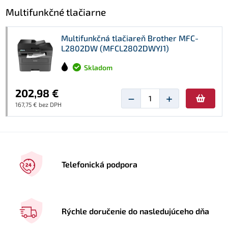
Multifunkčné tlačiarne
Multifunkčná tlačiareň Brother MFC-
L2802DW (MFCL2802DWYJ1)
Skladom
202,98 €
−
+
167,75 € bez DPH
Telefonická podpora
Rýchle doručenie do nasledujúceho dňa