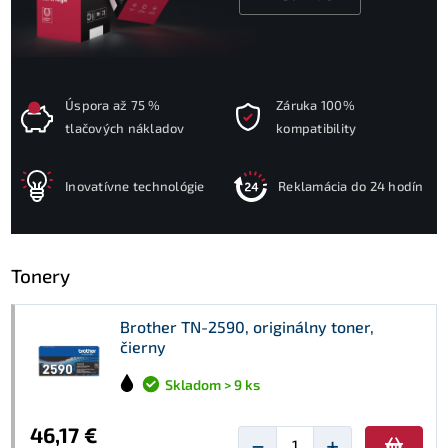
Úspora až 75 %
Záruka 100%
tlačových nákladov
kompatibility
Inovatívne technológie
Reklamácia do 24 hodín
Tonery
Brother TN-2590, originálny toner,
čierny
Skladom > 9 ks
46,17 €
−
+