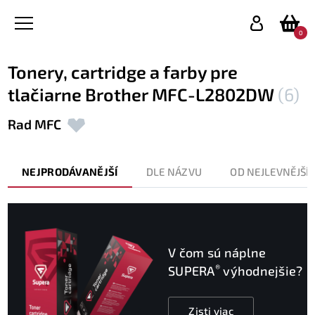
0
Tonery, cartridge a farby pre
tlačiarne Brother MFC-L2802DW
(6)
Rad MFC
NEJPRODÁVANĚJŠÍ
DLE NÁZVU
OD NEJLEVNĚJŠÍ
V čom sú náplne
®
SUPERA
výhodnejšie?
Zisti viac