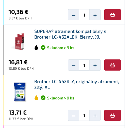
10,36 €
−
+
8,57 € bez DPH
SUPERA® atrament kompatibilný s
Brother LC-462XLBK, čierny, XL
Skladom > 9 ks
16,81 €
−
+
13,89 € bez DPH
Brother LC-462XLY, originálny atrament,
žltý, XL
Skladom > 9 ks
13,71 €
−
+
11,33 € bez DPH