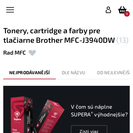
0
Tonery, cartridge a farby pre
tlačiarne Brother MFC-J3940DW
(13)
Rad MFC
NEJPRODÁVANĚJŠÍ
DLE NÁZVU
OD NEJLEVNĚJŠÍ
V čom sú náplne
®
SUPERA
výhodnejšie?
Zisti viac