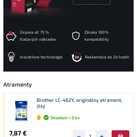
Úspora až 75 %
Záruka 100%
tlačových nákladov
kompatibility
Inovatívne technológie
Reklamácia do 24 hodín
Atramenty
Brother LC-462Y, originálny atrament,
žltý
Skladom > 9 ks
7,87 €
−
+