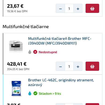
23,67 €
−
+
19,56 € bez DPH
Multifunkčné tlačiarne
Multifunkčná tlačiareň Brother MFC-
J3940DW (MFCJ3940DWYJ1)
Nedostupné
428,41 €
−
+
354,05 € bez DPH
Brother LC-462C, originálny atrament,
azúrový
Skladom > 9 ks