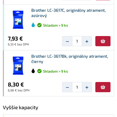
Brother LC-3617C, originálny atrament,
azúrový
Skladom > 9 ks
7,93 €
−
+
6,55 € bez DPH
Brother LC-3617Bk, originálny atrament,
čierny
Skladom > 9 ks
8,30 €
−
+
6,86 € bez DPH
Vyššie kapacity