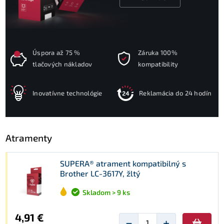
Úspora až 75 %
Záruka 100%
tlačových nákladov
kompatibility
Inovatívne technológie
Reklamácia do 24 hodín
Atramenty
SUPERA® atrament kompatibilný s
Brother LC-3617Y, žltý
Skladom > 9 ks
4,91 €
−
+