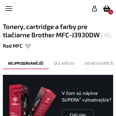
0
Tonery, cartridge a farby pre
tlačiarne Brother MFC-J3930DW
(16)
Rad MFC
NEJPRODÁVANĚJŠÍ
DLE NÁZVU
OD NEJLEVNĚJŠÍ
V čom sú náplne
®
SUPERA
výhodnejšie?
Zisti viac