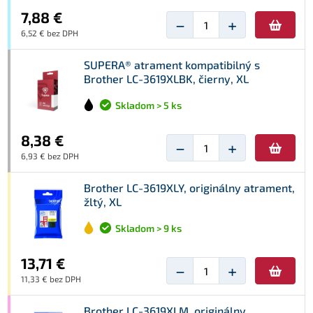
7,88 €
−
+
6,52 € bez DPH
SUPERA® atrament kompatibilný s
Brother LC-3619XLBK, čierny, XL
Skladom > 5 ks
8,38 €
−
+
6,93 € bez DPH
Brother LC-3619XLY, originálny atrament,
žltý, XL
Skladom > 9 ks
13,71 €
−
+
11,33 € bez DPH
Brother LC-3619XLM, originálny