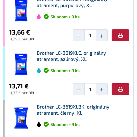
atrament, purpurový, XL
Skladom > 9 ks
13,66 €
−
+
11,29 € bez DPH
Brother LC-3619XLC, originálny
atrament, azúrový, XL
Skladom > 9 ks
13,71 €
−
+
11,33 € bez DPH
Brother LC-3619XLBK, originálny
atrament, čierny, XL
Skladom > 9 ks