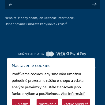
Akcie a zľavy na váš e-mail z prvej ruky
Nebojte, žiadny spam, len užitočné informácie.
Odber noviniek môžete kedykoľvek zrušiť.
MOŽNOSTI PLATBY
Nastavenie cookies
DOPRAVNÉ METÓDY
Používame cookies, aby sme vám umožnili
pohodlné prezeranie nášho e-shopu a vďaka
analýze prevádzky neustále zlepšovali jeho
funkcie, výkon a použiteľnosť.
Viac informácií
Súhlasím
Nastavenie
Všetko vypnuté