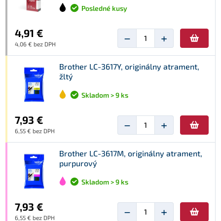
Posledné kusy
4,91 €
−
+
4,06 € bez DPH
Brother LC-3617Y, originálny atrament,
žltý
Skladom > 9 ks
7,93 €
−
+
6,55 € bez DPH
Brother LC-3617M, originálny atrament,
purpurový
Skladom > 9 ks
7,93 €
−
+
6,55 € bez DPH