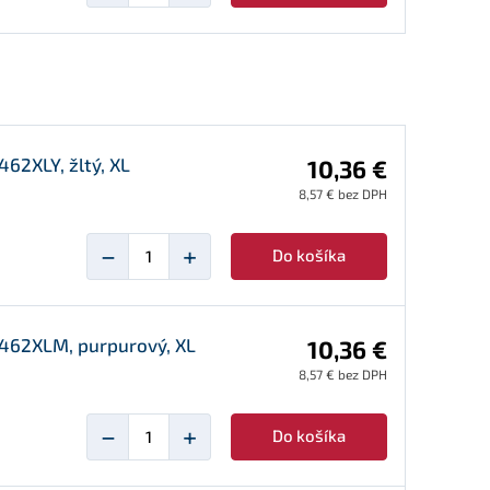
62XLY, žltý, XL
10,36 €
8,57 € bez DPH
−
+
Do košíka
-462XLM, purpurový, XL
10,36 €
8,57 € bez DPH
−
+
Do košíka