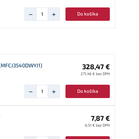
−
+
Do košíka
 (MFCJ3540DWYJ1)
328,47 €
271,46 € bez DPH
−
+
Do košíka
ý
7,87 €
6,51 € bez DPH