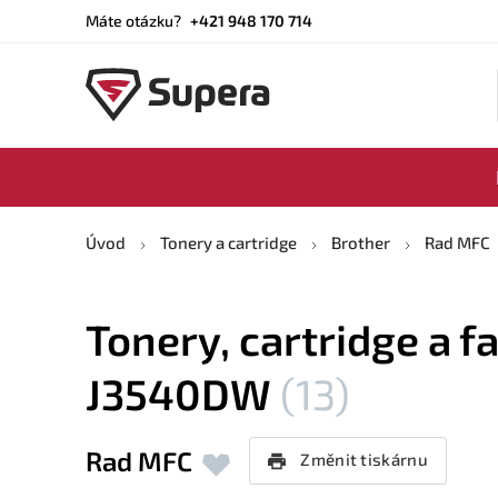
Máte otázku?
+421 948 170 714
Úvod
Tonery a cartridge
Brother
Rad MFC
Tonery, cartridge a f
J3540DW
(13)
Rad MFC
Změnit tiskárnu