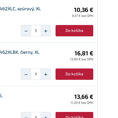
462XLC, azúrový, XL
10,36 €
8,57 € bez DPH
−
+
Do košíka
462XLBK, čierny, XL
16,81 €
13,89 € bez DPH
−
+
Do košíka
XL
13,66 €
11,29 € bez DPH
−
+
Do košíka