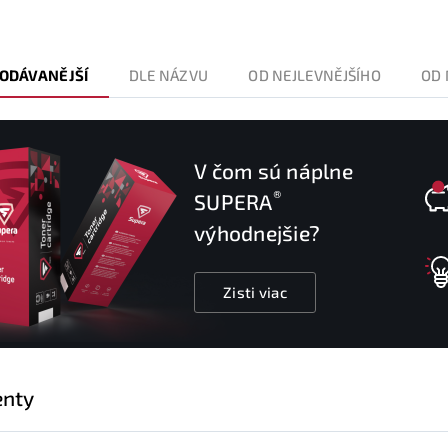
ODÁVANĚJŠÍ
DLE NÁZVU
OD NEJLEVNĚJŠÍHO
OD 
V čom sú náplne
®
SUPERA
výhodnejšie?
Zisti viac
nty