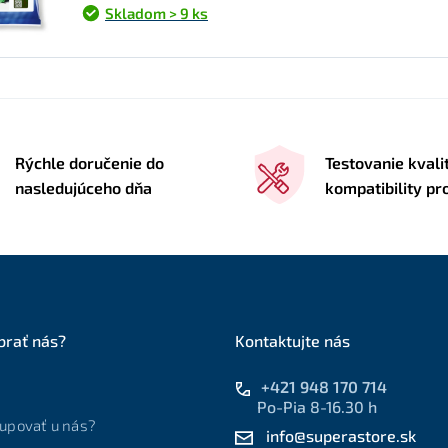
Skladom > 9 ks
Rýchle doručenie do
Testovanie kvali
nasledujúceho dňa
kompatibility p
brať nás?
Kontaktujte nás
+421 948 170 714
Po-Pia 8-16.30 h
upovať u nás?
info@superastore.sk