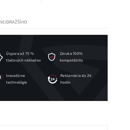
NEJDRAŽŠÍHO
Úspora až 75 %
Záruka 100%
tlačových nákladov
kompatibility
Inovatívne
Reklamácia do 24
technológie
hodín