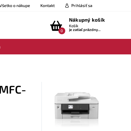
Všetko o nákupe
Kontakt
Prihlásiť sa
Nákupný košík
Košík
je zatiaľ prázdny...
0
a
r MFC-