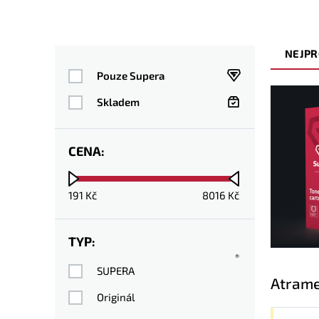
NEJPR
Pouze Supera
Skladem
CENA:
191
Kč
8016
Kč
TYP:
®
SUPERA
Atrame
Originál