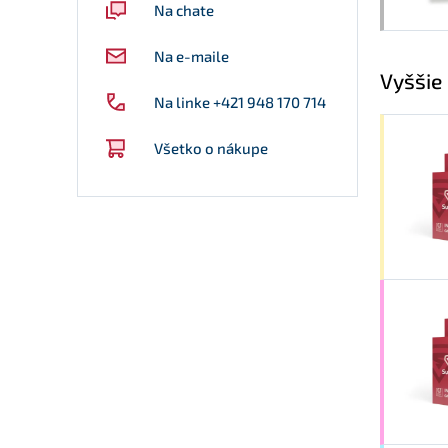
Na chate
Na e-maile
Vyššie
Na linke +421 948 170 714
Všetko o nákupe