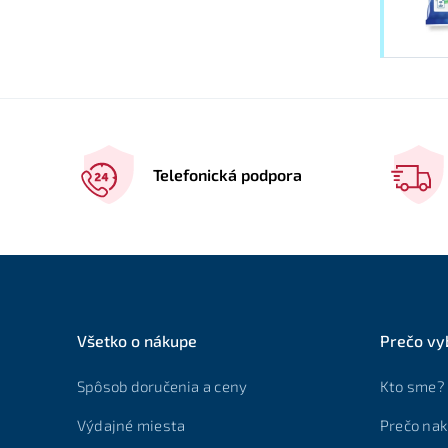
Telefonická podpora
Všetko o nákupe
Prečo vy
Spôsob doručenia a ceny
Kto sme?
Výdajné miesta
Prečo nak