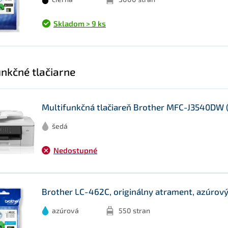
Skladom > 9 ks
unkčné tlačiarne
Multifunkčná tlačiareň Brother MFC-J3540DW
šedá
Nedostupné
Brother LC-462C, originálny atrament, azúrov
azúrová
550 stran