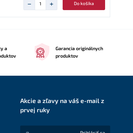
−
+
Do košíka
ty a
Garancia originálnych
roduktov
produktov
Akcie a zľavy na váš e-mail z
prvej ruky
Prihlásiť sa