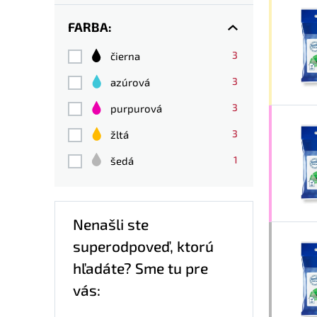
FARBA:
3
čierna
3
azúrová
3
purpurová
3
žltá
1
šedá
Nenašli ste
superodpoveď, ktorú
hľadáte? Sme tu pre
vás: