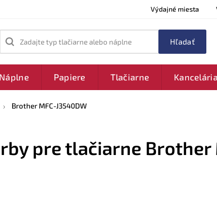
Výdajné miesta
Zadajte typ tlačiarne alebo náplne
Náplne
Papiere
Tlačiarne
Kancelári
Brother MFC-J3540DW
arby pre tlačiarne Brothe