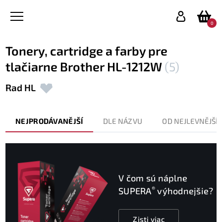
0
Tonery, cartridge a farby pre
tlačiarne Brother HL-1212W
(5)
Rad HL
NEJPRODÁVANĚJŠÍ
DLE NÁZVU
OD NEJLEVNĚJŠÍ
V čom sú náplne
®
SUPERA
výhodnejšie?
Zisti viac