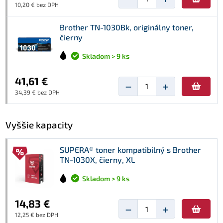
10,20 € bez DPH
Brother TN-1030Bk, originálny toner,
čierny
Skladom > 9 ks
41,61 €
−
+
34,39 € bez DPH
Vyššie kapacity
SUPERA® toner kompatibilný s Brother
TN-1030X, čierny, XL
Skladom > 9 ks
14,83 €
−
+
12,25 € bez DPH