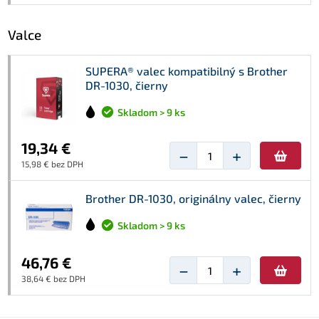
Valce
SUPERA® valec kompatibilný s Brother
DR-1030, čierny
Skladom > 9 ks
19,34 €
−
+
15,98 € bez DPH
Brother DR-1030, originálny valec, čierny
Skladom > 9 ks
46,76 €
−
+
38,64 € bez DPH