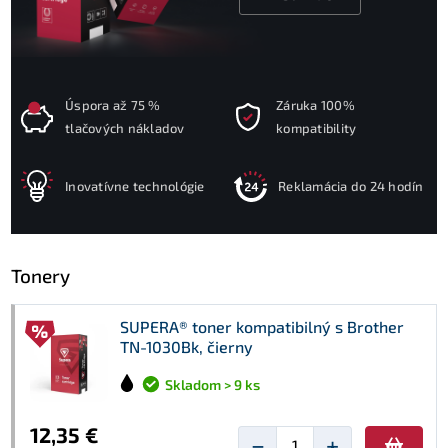
Úspora až 75 %
Záruka 100%
tlačových nákladov
kompatibility
Inovatívne technológie
Reklamácia do 24 hodín
Tonery
SUPERA® toner kompatibilný s Brother
TN-1030Bk, čierny
Skladom > 9 ks
12,35 €
−
+