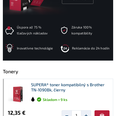
Úspora až 75 %
Záruka 100%
tlačových nákladov
kompatibility
Inovatívne technológie
Reklamácia do 24 hodín
Tonery
SUPERA® toner kompatibilný s Brother
TN-1090Bk, čierny
Skladom > 9 ks
12,35 €
−
+