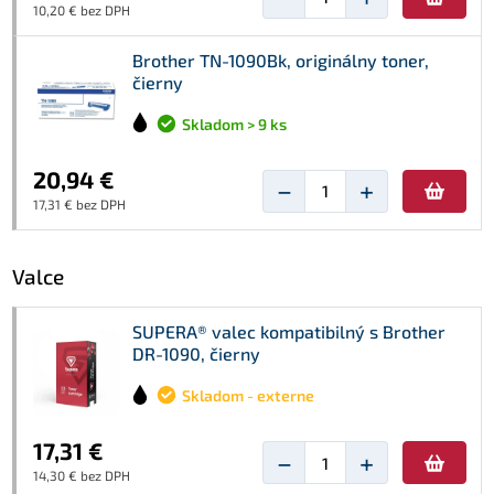
10,20 € bez DPH
Brother TN-1090Bk, originálny toner,
čierny
Skladom > 9 ks
20,94 €
−
+
17,31 € bez DPH
Valce
SUPERA® valec kompatibilný s Brother
DR-1090, čierny
Skladom - externe
17,31 €
−
+
14,30 € bez DPH