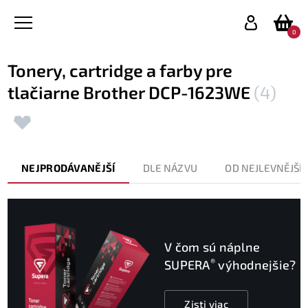
0
Tonery, cartridge a farby pre
tlačiarne Brother DCP-1623WE
(4)
NEJPRODÁVANĚJŠÍ
DLE NÁZVU
OD NEJLEVNĚJŠÍ
V čom sú náplne
®
SUPERA
výhodnejšie?
Zisti viac