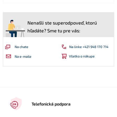
Nenašli ste superodpoveď, ktorú
hľadáte? Sme tu pre vás:
Na linke +421 948 170 714
Na chate
Všetko o nákupe
Na e-maile
Telefonická podpora